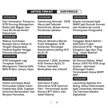
ARTIKEL TERKAIT
DARI PENULIS
HEADLINE
HEADLINE
HEADLINE
Dari Sembalun, Pemprov
Sambirang Ahmadi : DPM
Bupati Sumbawa Ajak
NTB Dorong Manajemen
Harus Jadi Sekolah
IWAPI Jadi Rumah Inovasi
Risiko Jadi Bagian dari
Demokrasi, Bukan Arena
dan Kolaborasi untuk
Cara Birokrasi Ambil
Perebutan Jabatan
Perempuan Pengusaha
Keputusan
HEADLINE
HEADLINE
HEADLINE
Wabup Sumbawa :
Ribuan Bendera Merah
Tanggapi Abdul Rahim :
Budaya Harus Hidup di
Putih Dibagikan, NTB
Sekretaris Fraksi
Tengah Masyarakat,
Kobarkan Semangat
Demokrat NTB : “Kayak
Festival Digelar Hingga
Nasionalisme Jelang HUT
Dangdut Lagu Ayu Ting
Pelosok Kecamatan
Ke-81 RI
Ting : Salah Alamat”
HEADLINE
EKBIS
HEADLINE
NTB Selangkah Lagi
Semester I 2026, Investasi
IJU Divonis Bebas, Wakil
Terapkan Sistem
NTB Tembus Rp33,73
Ketua I DPD PD NTB Ucap
Manajemen Talenta ASN,
Triliun, Semakin
Syukur : Apresiasi
BKN RI Beri Lampu Hijau
Berkualitas dan Inklusif
Dukungan Kader,
Terimakasih Ketua BHPP
DPP
HEADLINE
HEADLINE
HEADLINE
Sekda Sumbawa Buka
Sekretaris Fraksi
Launching Aplikasi Kre
Pemusatan Diklat Calon
Demokrat NTB Syamsul
Alang, Ketua Dekranasda
Paskibraka 2026, Siapkan
Fikri : Permintaan Audit
Ajak Lestarikan Identitas
Generasi Berkarakter dan
Khusus BTT Keliru dan
Tau Samawa Melalui
Berjiwa Pancasila
Salah Alamat
Digitalisasi