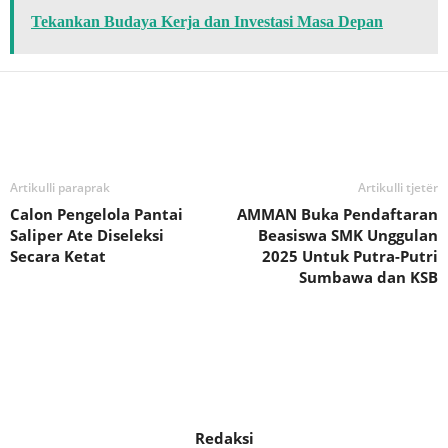
Tekankan Budaya Kerja dan Investasi Masa Depan
Bagikan
Artikulli paraprak
Artikulli tjetër
Calon Pengelola Pantai
AMMAN Buka Pendaftaran
Saliper Ate Diseleksi
Beasiswa SMK Unggulan
Secara Ketat
2025 Untuk Putra-Putri
Sumbawa dan KSB
Redaksi