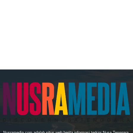
Nusramedia.com adalah situs web berita informasi terkini Nusa Tenggara.