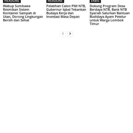
HEADLINE
HEADLINE
EKBIS
Wabup Sumbawa
Pelatihan Calon PMI NTB,
Dukung Program Desa
Resmikan Sistem
Gubernur Iqbal Tekankan
Berdaya NTB, Bank NTB
Kontainer Sampah di
Budaya Kerja dan
Syariah Salurkan Bantuan
Utan, Dorong Lingkungan
Investasi Masa Depan
Budidaya Ayam Petelur
Bersih dan Sehat
untuk Warga Lombok
Timur