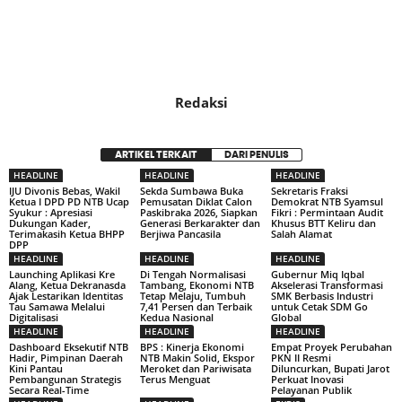
Redaksi
ARTIKEL TERKAIT
DARI PENULIS
HEADLINE
HEADLINE
HEADLINE
IJU Divonis Bebas, Wakil
Sekda Sumbawa Buka
Sekretaris Fraksi
Ketua I DPD PD NTB Ucap
Pemusatan Diklat Calon
Demokrat NTB Syamsul
Syukur : Apresiasi
Paskibraka 2026, Siapkan
Fikri : Permintaan Audit
Dukungan Kader,
Generasi Berkarakter dan
Khusus BTT Keliru dan
Terimakasih Ketua BHPP
Berjiwa Pancasila
Salah Alamat
DPP
HEADLINE
HEADLINE
HEADLINE
Launching Aplikasi Kre
Di Tengah Normalisasi
Gubernur Miq Iqbal
Alang, Ketua Dekranasda
Tambang, Ekonomi NTB
Akselerasi Transformasi
Ajak Lestarikan Identitas
Tetap Melaju, Tumbuh
SMK Berbasis Industri
Tau Samawa Melalui
7,41 Persen dan Terbaik
untuk Cetak SDM Go
Digitalisasi
Kedua Nasional
Global
HEADLINE
HEADLINE
HEADLINE
Dashboard Eksekutif NTB
BPS : Kinerja Ekonomi
Empat Proyek Perubahan
Hadir, Pimpinan Daerah
NTB Makin Solid, Ekspor
PKN II Resmi
Kini Pantau
Meroket dan Pariwisata
Diluncurkan, Bupati Jarot
Pembangunan Strategis
Terus Menguat
Perkuat Inovasi
Secara Real-Time
Pelayanan Publik