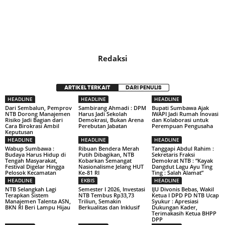
Redaksi
ARTIKEL TERKAIT
DARI PENULIS
HEADLINE
HEADLINE
HEADLINE
Dari Sembalun, Pemprov
Sambirang Ahmadi : DPM
Bupati Sumbawa Ajak
NTB Dorong Manajemen
Harus Jadi Sekolah
IWAPI Jadi Rumah Inovasi
Risiko Jadi Bagian dari
Demokrasi, Bukan Arena
dan Kolaborasi untuk
Cara Birokrasi Ambil
Perebutan Jabatan
Perempuan Pengusaha
Keputusan
HEADLINE
HEADLINE
HEADLINE
Wabup Sumbawa :
Ribuan Bendera Merah
Tanggapi Abdul Rahim :
Budaya Harus Hidup di
Putih Dibagikan, NTB
Sekretaris Fraksi
Tengah Masyarakat,
Kobarkan Semangat
Demokrat NTB : “Kayak
Festival Digelar Hingga
Nasionalisme Jelang HUT
Dangdut Lagu Ayu Ting
Pelosok Kecamatan
Ke-81 RI
Ting : Salah Alamat”
HEADLINE
EKBIS
HEADLINE
NTB Selangkah Lagi
Semester I 2026, Investasi
IJU Divonis Bebas, Wakil
Terapkan Sistem
NTB Tembus Rp33,73
Ketua I DPD PD NTB Ucap
Manajemen Talenta ASN,
Triliun, Semakin
Syukur : Apresiasi
BKN RI Beri Lampu Hijau
Berkualitas dan Inklusif
Dukungan Kader,
Terimakasih Ketua BHPP
DPP