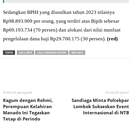
Sedangkan BPIH yang diusulkan tahun 2023 nilainya
Rp98.893.909 per orang, yang terdiri atas Bipih sebesar
Rp69.193.734 (70 persen) dan alokasi dari nilai manfaat
pengelolaan dana haji Rp29.700.175 (30 persen).
(red)
TOPIK
LALU ARIE
LALU HADRIAN IRFANI
MIQ ARIE
Bagikan
Artikulli paraprak
Artikulli tjetër
Kagum dengan Rohmi,
Sandiaga Minta Poltekpar
Perempuan Kelahiran
Lombok Sukseskan Event
Manado Ini Tegaskan
Internasional di NTB
Tetap di Perindo