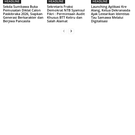
HEADLINE
HEADLINE
HEADLINE
Sekda Sumbawa Buka
Sekretaris Fraksi
Launching Aplikasi Kre
Pemusatan Diklat Calon
Demokrat NTB Syamsul
Alang, Ketua Dekranasda
Paskibraka 2026, Siapkan
Fikri : Permintaan Audit
Ajak Lestarikan Identitas
Generasi Berkarakter dan
Khusus BTT Keliru dan
Tau Samawa Melalui
Berjiwa Pancasila
Salah Alamat
Digitalisasi