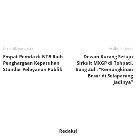
Bagikan
Artikulli paraprak
Artikulli tjetër
Empat Pemda di NTB Raih
Dewan Kurang Setuju
Penghargaan Kepatuhan
Sirkuit MXGP di Tohpati,
Standar Pelayanan Publik
Bang Zul : “Kemungkinan
Besar di Selaparang
Jadinya”
Redaksi