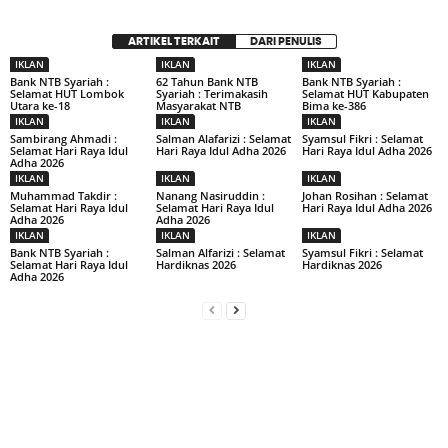
ARTIKEL TERKAIT
DARI PENULIS
IKLAN
IKLAN
IKLAN
Bank NTB Syariah :
62 Tahun Bank NTB
Bank NTB Syariah :
Selamat HUT Lombok
Syariah : Terimakasih
Selamat HUT Kabupaten
Utara ke-18
Masyarakat NTB
Bima ke-386
IKLAN
IKLAN
IKLAN
Sambirang Ahmadi :
Salman Alafarizi : Selamat
Syamsul Fikri : Selamat
Selamat Hari Raya Idul
Hari Raya Idul Adha 2026
Hari Raya Idul Adha 2026
Adha 2026
IKLAN
IKLAN
IKLAN
Muhammad Takdir :
Nanang Nasiruddin :
Johan Rosihan : Selamat
Selamat Hari Raya Idul
Selamat Hari Raya Idul
Hari Raya Idul Adha 2026
Adha 2026
Adha 2026
IKLAN
IKLAN
IKLAN
Bank NTB Syariah :
Salman Alfarizi : Selamat
Syamsul Fikri : Selamat
Selamat Hari Raya Idul
Hardiknas 2026
Hardiknas 2026
Adha 2026