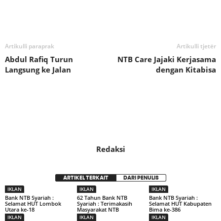
Bagikan
Artikulli paraprak
Artikulli tjetër
Abdul Rafiq Turun
NTB Care Jajaki Kerjasama
Langsung ke Jalan
dengan Kitabisa
Redaksi
ARTIKEL TERKAIT
DARI PENULIS
IKLAN
IKLAN
IKLAN
Bank NTB Syariah :
62 Tahun Bank NTB
Bank NTB Syariah :
Selamat HUT Lombok
Syariah : Terimakasih
Selamat HUT Kabupaten
Utara ke-18
Masyarakat NTB
Bima ke-386
IKLAN
IKLAN
IKLAN