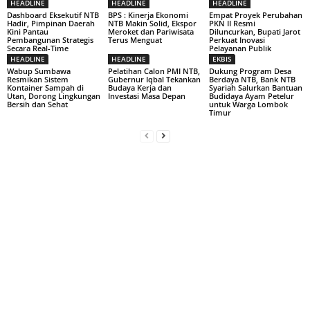
HEADLINE
HEADLINE
HEADLINE
Dashboard Eksekutif NTB
BPS : Kinerja Ekonomi
Empat Proyek Perubahan
Hadir, Pimpinan Daerah
NTB Makin Solid, Ekspor
PKN II Resmi
Kini Pantau
Meroket dan Pariwisata
Diluncurkan, Bupati Jarot
Pembangunan Strategis
Terus Menguat
Perkuat Inovasi
Secara Real-Time
Pelayanan Publik
HEADLINE
HEADLINE
EKBIS
Wabup Sumbawa
Pelatihan Calon PMI NTB,
Dukung Program Desa
Resmikan Sistem
Gubernur Iqbal Tekankan
Berdaya NTB, Bank NTB
Kontainer Sampah di
Budaya Kerja dan
Syariah Salurkan Bantuan
Utan, Dorong Lingkungan
Investasi Masa Depan
Budidaya Ayam Petelur
Bersih dan Sehat
untuk Warga Lombok
Timur