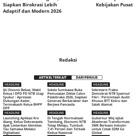
Siapkan Birokrasi Lebih
Kebijakan Pusat
Adaptif dan Modern 2026
Redaksi
ARTIKEL TERKAIT
DARI PENULIS
HEADLINE
HEADLINE
HEADLINE
IJU Divonis Bebas, Wakil
Sekda Sumbawa Buka
Sekretaris Fraksi
Ketua I DPD PD NTB Ucap
Pemusatan Diklat Calon
Demokrat NTB Syamsul
Syukur : Apresiasi
Paskibraka 2026, Siapkan
Fikri : Permintaan Audit
Dukungan Kader,
Generasi Berkarakter dan
Khusus BTT Keliru dan
Terimakasih Ketua BHPP
Berjiwa Pancasila
Salah Alamat
DPP
HEADLINE
HEADLINE
HEADLINE
Launching Aplikasi Kre
Di Tengah Normalisasi
Gubernur Miq Iqbal
Alang, Ketua Dekranasda
Tambang, Ekonomi NTB
Akselerasi Transformasi
Ajak Lestarikan Identitas
Tetap Melaju, Tumbuh
SMK Berbasis Industri
Tau Samawa Melalui
7,41 Persen dan Terbaik
untuk Cetak SDM Go
Digitalisasi
Kedua Nasional
Global