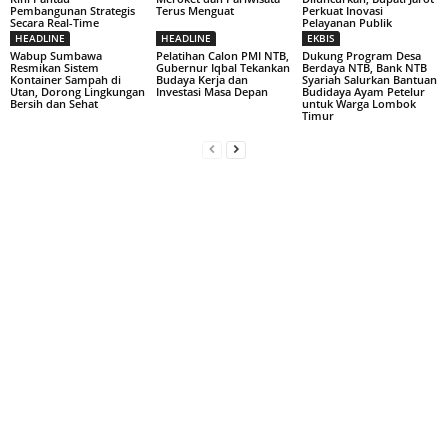
Pembangunan Strategis
Terus Menguat
Perkuat Inovasi
Secara Real-Time
Pelayanan Publik
HEADLINE
HEADLINE
EKBIS
Wabup Sumbawa
Pelatihan Calon PMI NTB,
Dukung Program Desa
Resmikan Sistem
Gubernur Iqbal Tekankan
Berdaya NTB, Bank NTB
Kontainer Sampah di
Budaya Kerja dan
Syariah Salurkan Bantuan
Utan, Dorong Lingkungan
Investasi Masa Depan
Budidaya Ayam Petelur
Bersih dan Sehat
untuk Warga Lombok
Timur