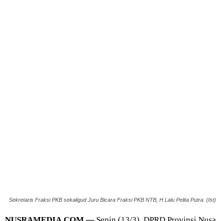
Sekretaris Fraksi PKB sekaligud Juru Bicara Fraksi PKB NTB, H Lalu Pelita Putra. (Ist)
NUSRAMEDIA.COM —
Senin (13/3), DPRD Provinsi Nusa