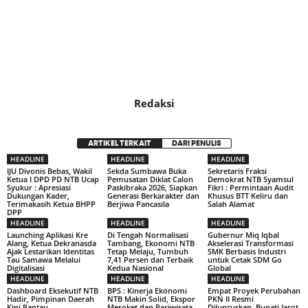
Redaksi
ARTIKEL TERKAIT
DARI PENULIS
HEADLINE
HEADLINE
HEADLINE
IJU Divonis Bebas, Wakil
Sekda Sumbawa Buka
Sekretaris Fraksi
Ketua I DPD PD NTB Ucap
Pemusatan Diklat Calon
Demokrat NTB Syamsul
Syukur : Apresiasi
Paskibraka 2026, Siapkan
Fikri : Permintaan Audit
Dukungan Kader,
Generasi Berkarakter dan
Khusus BTT Keliru dan
Terimakasih Ketua BHPP
Berjiwa Pancasila
Salah Alamat
DPP
HEADLINE
HEADLINE
HEADLINE
Launching Aplikasi Kre
Di Tengah Normalisasi
Gubernur Miq Iqbal
Alang, Ketua Dekranasda
Tambang, Ekonomi NTB
Akselerasi Transformasi
Ajak Lestarikan Identitas
Tetap Melaju, Tumbuh
SMK Berbasis Industri
Tau Samawa Melalui
7,41 Persen dan Terbaik
untuk Cetak SDM Go
Digitalisasi
Kedua Nasional
Global
HEADLINE
HEADLINE
HEADLINE
Dashboard Eksekutif NTB
BPS : Kinerja Ekonomi
Empat Proyek Perubahan
Hadir, Pimpinan Daerah
NTB Makin Solid, Ekspor
PKN II Resmi
Kini Pantau
Meroket dan Pariwisata
Diluncurkan, Bupati Jarot