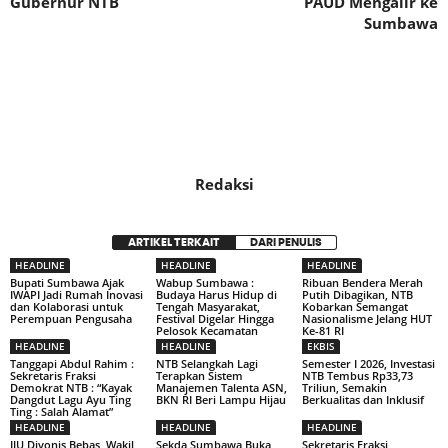
Gubernur NTB
PAUD Mengalir ke
Sumbawa
Redaksi
ARTIKEL TERKAIT
DARI PENULIS
HEADLINE
HEADLINE
HEADLINE
Bupati Sumbawa Ajak
Wabup Sumbawa :
Ribuan Bendera Merah
IWAPI Jadi Rumah Inovasi
Budaya Harus Hidup di
Putih Dibagikan, NTB
dan Kolaborasi untuk
Tengah Masyarakat,
Kobarkan Semangat
Perempuan Pengusaha
Festival Digelar Hingga
Nasionalisme Jelang HUT
Pelosok Kecamatan
Ke-81 RI
HEADLINE
HEADLINE
EKBIS
Tanggapi Abdul Rahim :
NTB Selangkah Lagi
Semester I 2026, Investasi
Sekretaris Fraksi
Terapkan Sistem
NTB Tembus Rp33,73
Demokrat NTB : “Kayak
Manajemen Talenta ASN,
Triliun, Semakin
Dangdut Lagu Ayu Ting
BKN RI Beri Lampu Hijau
Berkualitas dan Inklusif
Ting : Salah Alamat”
HEADLINE
HEADLINE
HEADLINE
IJU Divonis Bebas, Wakil
Sekda Sumbawa Buka
Sekretaris Fraksi