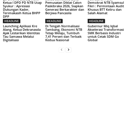
Ketua I DPD PD NTB Ucap
Pemusatan Diklat Calon
Demokrat NTB Syamsul
Syukur : Apresiasi
Paskibraka 2026, Siapkan
Fikri : Permintaan Audit
Dukungan Kader,
Generasi Berkarakter dan
Khusus BTT Keliru dan
Terimakasih Ketua BHPP
Berjiwa Pancasila
Salah Alamat
DPP
HEADLINE
HEADLINE
HEADLINE
Launching Aplikasi Kre
Di Tengah Normalisasi
Gubernur Miq Iqbal
Alang, Ketua Dekranasda
Tambang, Ekonomi NTB
Akselerasi Transformasi
Ajak Lestarikan Identitas
Tetap Melaju, Tumbuh
SMK Berbasis Industri
Tau Samawa Melalui
7,41 Persen dan Terbaik
untuk Cetak SDM Go
Digitalisasi
Kedua Nasional
Global