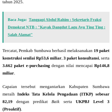
tahun 2025.
Baca Juga:
Tanggapi Abdul Rahim : Sekretaris Fraksi
Demokrat NTB : "Kayak Dangdut Lagu Ayu Ting Ting :
Salah Alamat"
Tercatat, Pemkab Sumbawa berhasil melaksanakan
19 paket
konstruksi senilai Rp53,6 miliar
,
3 paket konsultansi
, serta
3.662 paket e-purchasing
dengan nilai mencapai
Rp146,8
miliar
.
Capaian tersebut mengantarkan Kabupaten Sumbawa
meraih
Indeks Tata Kelola Pengadaan (ITKP) sebesar
82,19
dengan predikat
Baik
serta
UKPBJ Level 3
(Proaktif)
.