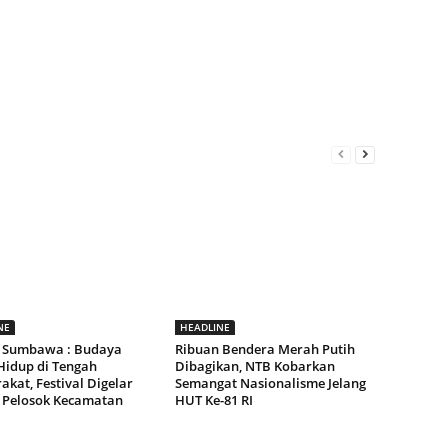
NE
HEADLINE
 Sumbawa : Budaya
Ribuan Bendera Merah Putih
Hidup di Tengah
Dibagikan, NTB Kobarkan
kat, Festival Digelar
Semangat Nasionalisme Jelang
 Pelosok Kecamatan
HUT Ke-81 RI