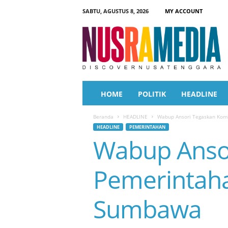
SABTU, AGUSTUS 8, 2026
MY ACCOUNT
N
u
s
r
a
M
e
HOME
POLITIK
HEADLINE
d
i
Beranda
HEADLINE
Wabup Ansori Tegaskan Kom
a
HEADLINE
PEMERINTAHAN
Wabup Anso
Pemerintaha
Sumbawa