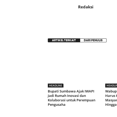
Redaksi
ARTIKEL TERKAIT
DARI PENULIS
HEADLINE
HEADLI
Bupati Sumbawa Ajak IWAPI
Wabup
Jadi Rumah Inovasi dan
Harus 
Kolaborasi untuk Perempuan
Masyara
Pengusaha
Hingga