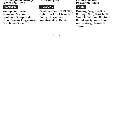
Secara Real-Time
Pelayanan Publik
HEADLINE
HEADLINE
EKBIS
Wabup Sumbawa
Pelatihan Calon PMI NTB,
Dukung Program Desa
Resmikan Sistem
Gubernur Iqbal Tekankan
Berdaya NTB, Bank NTB
Kontainer Sampah di
Budaya Kerja dan
Syariah Salurkan Bantuan
Utan, Dorong Lingkungan
Investasi Masa Depan
Budidaya Ayam Petelur
Bersih dan Sehat
untuk Warga Lombok
Timur