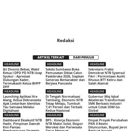
Redaksi
ARTIKEL TERKAIT
DARI PENULIS
HEADLINE
HEADLINE
HEADLINE
IJU Divonis Bebas, Wakil
Sekda Sumbawa Buka
Sekretaris Fraksi
Ketua I DPD PD NTB Ucap
Pemusatan Diklat Calon
Demokrat NTB Syamsul
Syukur : Apresiasi
Paskibraka 2026, Siapkan
Fikri : Permintaan Audit
Dukungan Kader,
Generasi Berkarakter dan
Khusus BTT Keliru dan
Terimakasih Ketua BHPP
Berjiwa Pancasila
Salah Alamat
DPP
HEADLINE
HEADLINE
HEADLINE
Launching Aplikasi Kre
Di Tengah Normalisasi
Gubernur Miq Iqbal
Alang, Ketua Dekranasda
Tambang, Ekonomi NTB
Akselerasi Transformasi
Ajak Lestarikan Identitas
Tetap Melaju, Tumbuh
SMK Berbasis Industri
Tau Samawa Melalui
7,41 Persen dan Terbaik
untuk Cetak SDM Go
Digitalisasi
Kedua Nasional
Global
HEADLINE
HEADLINE
HEADLINE
Dashboard Eksekutif NTB
BPS : Kinerja Ekonomi
Empat Proyek Perubahan
Hadir, Pimpinan Daerah
NTB Makin Solid, Ekspor
PKN II Resmi
Kini Pantau
Meroket dan Pariwisata
Diluncurkan, Bupati Jarot
Pembangunan Strategis
Terus Menguat
Perkuat Inovasi