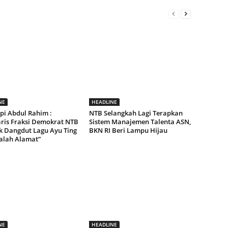
NE
HEADLINE
pi Abdul Rahim :
NTB Selangkah Lagi Terapkan
aris Fraksi Demokrat NTB
Sistem Manajemen Talenta ASN,
ak Dangdut Lagu Ayu Ting
BKN RI Beri Lampu Hijau
Salah Alamat”
NE
HEADLINE