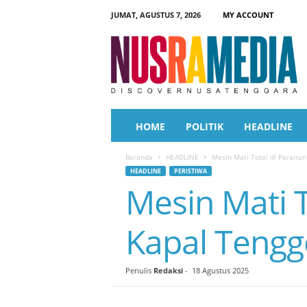
JUMAT, AGUSTUS 7, 2026
MY ACCOUNT
N
u
s
r
a
M
e
HOME
POLITIK
HEADLINE
d
i
Beranda
HEADLINE
Mesin Mati Total di Perair
a
HEADLINE
PERISTIWA
Mesin Mati 
Kapal Teng
Penulis
Redaksi
-
18 Agustus 2025