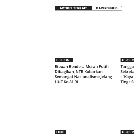
ARTIKEL TERKAIT
DARI PENULIS
HEADLINE
HEADLI
Ribuan Bendera Merah Putih
Tangga
Dibagikan, NTB Kobarkan
Sekret
Semangat Nasionalisme Jelang
: “Kay
HUT Ke-81 RI
Ting : 
EKBIS
HEADLI