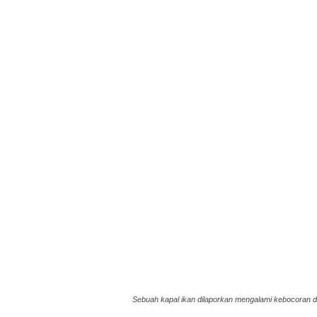
Sebuah kapal ikan dilaporkan mengalami kebocoran di 