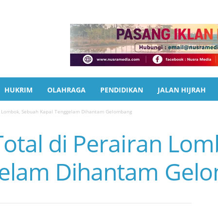
HUKRIM
OLAHRAGA
PENDIDIKAN
JALAN HIJRAH
an Lombok, Sebuah Kapal Tenggelam Dihantam Gelombang
Total di Perairan Lo
gelam Dihantam Gel