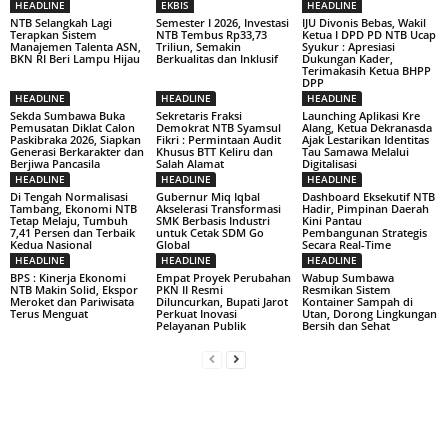
HEADLINE
EKBIS
HEADLINE
NTB Selangkah Lagi
Semester I 2026, Investasi
IJU Divonis Bebas, Wakil
Terapkan Sistem
NTB Tembus Rp33,73
Ketua I DPD PD NTB Ucap
Manajemen Talenta ASN,
Triliun, Semakin
Syukur : Apresiasi
BKN RI Beri Lampu Hijau
Berkualitas dan Inklusif
Dukungan Kader,
Terimakasih Ketua BHPP
DPP
HEADLINE
HEADLINE
HEADLINE
Sekda Sumbawa Buka
Sekretaris Fraksi
Launching Aplikasi Kre
Pemusatan Diklat Calon
Demokrat NTB Syamsul
Alang, Ketua Dekranasda
Paskibraka 2026, Siapkan
Fikri : Permintaan Audit
Ajak Lestarikan Identitas
Generasi Berkarakter dan
Khusus BTT Keliru dan
Tau Samawa Melalui
Berjiwa Pancasila
Salah Alamat
Digitalisasi
HEADLINE
HEADLINE
HEADLINE
Di Tengah Normalisasi
Gubernur Miq Iqbal
Dashboard Eksekutif NTB
Tambang, Ekonomi NTB
Akselerasi Transformasi
Hadir, Pimpinan Daerah
Tetap Melaju, Tumbuh
SMK Berbasis Industri
Kini Pantau
7,41 Persen dan Terbaik
untuk Cetak SDM Go
Pembangunan Strategis
Kedua Nasional
Global
Secara Real-Time
HEADLINE
HEADLINE
HEADLINE
BPS : Kinerja Ekonomi
Empat Proyek Perubahan
Wabup Sumbawa
NTB Makin Solid, Ekspor
PKN II Resmi
Resmikan Sistem
Meroket dan Pariwisata
Diluncurkan, Bupati Jarot
Kontainer Sampah di
Terus Menguat
Perkuat Inovasi
Utan, Dorong Lingkungan
Pelayanan Publik
Bersih dan Sehat