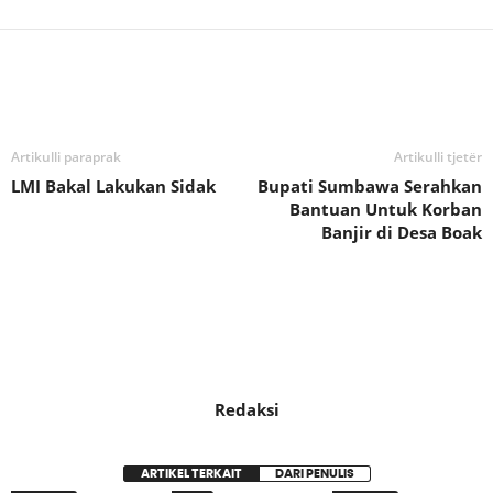
Bagikan
Artikulli paraprak
Artikulli tjetër
LMI Bakal Lakukan Sidak
Bupati Sumbawa Serahkan
Bantuan Untuk Korban
Banjir di Desa Boak
Redaksi
ARTIKEL TERKAIT
DARI PENULIS