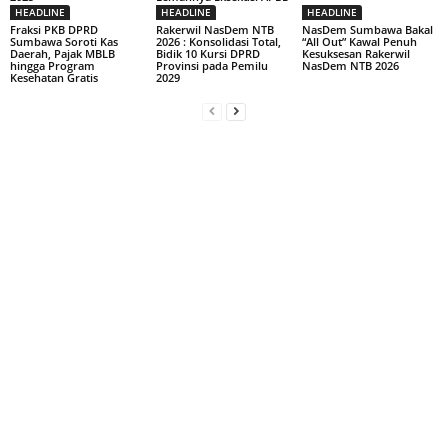
HEADLINE
HEADLINE
HEADLINE
Fraksi PKB DPRD
Rakerwil NasDem NTB
NasDem Sumbawa Bakal
Sumbawa Soroti Kas
2026 : Konsolidasi Total,
“All Out” Kawal Penuh
Daerah, Pajak MBLB
Bidik 10 Kursi DPRD
Kesuksesan Rakerwil
hingga Program
Provinsi pada Pemilu
NasDem NTB 2026
Kesehatan Gratis
2029