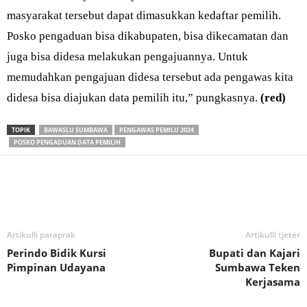
masyarakat tersebut dapat dimasukkan kedaftar pemilih.
Posko pengaduan bisa dikabupaten, bisa dikecamatan dan
juga bisa didesa melakukan pengajuannya. Untuk
memudahkan pengajuan didesa tersebut ada pengawas kita
didesa bisa diajukan data pemilih itu,” pungkasnya.
(red)
TOPIK
BAWASLU SUMBAWA
PENGAWAS PEMILU 2024
POSKO PENGADUAN DATA PEMILIH
Bagikan
Artikulli paraprak
Artikulli tjetër
Perindo Bidik Kursi
Bupati dan Kajari
Pimpinan Udayana
Sumbawa Teken
Kerjasama