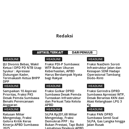
Redaksi
ARTIKEL TERKAIT
DARI PENULIS
HEADLINE
HEADLINE
HEADLINE
IJU Divonis Bebas, Wakil
Fraksi PDI-P Sumbawa:
Fraksi NasDem Soroti
Ketua I DPD PD NTB Ucap
WTP Bukan Ukuran
Infrastruktur Jalan dan
Syukur : Apresiasi
Keberhasilan, APBD
Kesiapan SDM Hadapi
Dukungan Kader,
Harus Berdampak Nyata
Operasional Tambang
Terimakasih Ketua BHPP
bagi Rakyat
Dodo-Rinti
DPP
HEADLINE
HEADLINE
HEADLINE
Sampaikan 10 Aspirasi
Fraksi Golkar DPRD
Fraksi Gerindra DPRD
Prioritas, Fraksi PKS
Sumbawa Desak Pemda
Sumbawa Apresiasi WTP,
Desak Pemda Sumbawa
Tuntaskan Infrastruktur
Desak Berantas KKN dan
Benahi Perencanaan
dan Perkuat Tata Kelola
Atasi Kelangkaan LPG 3
Anggaran
APBD
Kg
HEADLINE
HEADLINE
HEADLINE
Ratusan Miliar
SiLPA Rp201,68 Miliar
Fraksi PAN DPRD
Mengendap, Fraksi
Mengendap, Fraksi
Sumbawa Sentil Soal
Gelora Kritik Keras
Demokrat-PPP : Itu
SiLPA, Gas Langka hingga
Kinerja APBD Sumbawa
Bukan Prestasi, Tapi Bukti
Jalan Rusak
2025
Lemahnya Eksekusi APBD