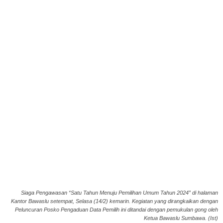
Siaga Pengawasan “Satu Tahun Menuju Pemilihan Umum Tahun 2024” di halaman
Kantor Bawaslu setempat, Selasa (14/2) kemarin. Kegiatan yang dirangkaikan dengan
Peluncuran Posko Pengaduan Data Pemilih ini ditandai dengan pemukulan gong oleh
Ketua Bawaslu Sumbawa. (Ist)