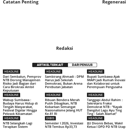
Catatan Penting
Regenerasi
Redaksi
ARTIKEL TERKAIT
DARI PENULIS
HEADLINE
HEADLINE
HEADLINE
Dari Sembalun, Pemprov
Sambirang Ahmadi : DPM
Bupati Sumbawa Ajak
NTB Dorong Manajemen
Harus Jadi Sekolah
IWAPI Jadi Rumah Inovasi
Risiko Jadi Bagian dari
Demokrasi, Bukan Arena
dan Kolaborasi untuk
Cara Birokrasi Ambil
Perebutan Jabatan
Perempuan Pengusaha
Keputusan
HEADLINE
HEADLINE
HEADLINE
Wabup Sumbawa :
Ribuan Bendera Merah
Tanggapi Abdul Rahim :
Budaya Harus Hidup di
Putih Dibagikan, NTB
Sekretaris Fraksi
Tengah Masyarakat,
Kobarkan Semangat
Demokrat NTB : “Kayak
Festival Digelar Hingga
Nasionalisme Jelang HUT
Dangdut Lagu Ayu Ting
Pelosok Kecamatan
Ke-81 RI
Ting : Salah Alamat”
HEADLINE
EKBIS
HEADLINE
NTB Selangkah Lagi
Semester I 2026, Investasi
IJU Divonis Bebas, Wakil
Terapkan Sistem
NTB Tembus Rp33,73
Ketua I DPD PD NTB Ucap