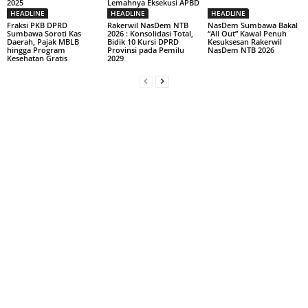
2025
Lemahnya Eksekusi APBD
HEADLINE
HEADLINE
HEADLINE
Fraksi PKB DPRD
Rakerwil NasDem NTB
NasDem Sumbawa Bakal
Sumbawa Soroti Kas
2026 : Konsolidasi Total,
“All Out” Kawal Penuh
Daerah, Pajak MBLB
Bidik 10 Kursi DPRD
Kesuksesan Rakerwil
hingga Program
Provinsi pada Pemilu
NasDem NTB 2026
Kesehatan Gratis
2029