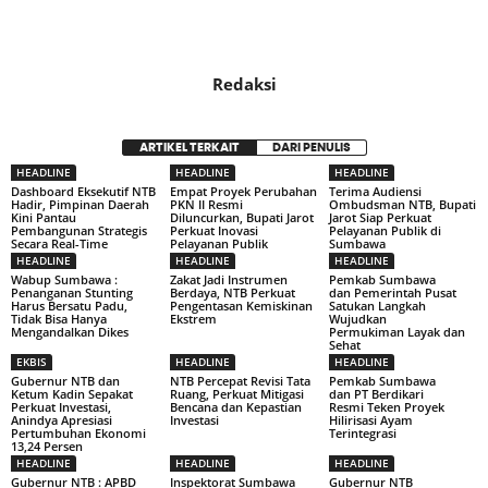
Redaksi
ARTIKEL TERKAIT
DARI PENULIS
HEADLINE
HEADLINE
HEADLINE
Dashboard Eksekutif NTB
Empat Proyek Perubahan
Terima Audiensi
Hadir, Pimpinan Daerah
PKN II Resmi
Ombudsman NTB, Bupati
Kini Pantau
Diluncurkan, Bupati Jarot
Jarot Siap Perkuat
Pembangunan Strategis
Perkuat Inovasi
Pelayanan Publik di
Secara Real-Time
Pelayanan Publik
Sumbawa
HEADLINE
HEADLINE
HEADLINE
Wabup Sumbawa :
Zakat Jadi Instrumen
Pemkab Sumbawa
Penanganan Stunting
Berdaya, NTB Perkuat
dan Pemerintah Pusat
Harus Bersatu Padu,
Pengentasan Kemiskinan
Satukan Langkah
Tidak Bisa Hanya
Ekstrem
Wujudkan
Mengandalkan Dikes
Permukiman Layak dan
Sehat
EKBIS
HEADLINE
HEADLINE
Gubernur NTB dan
NTB Percepat Revisi Tata
Pemkab Sumbawa
Ketum Kadin Sepakat
Ruang, Perkuat Mitigasi
dan PT Berdikari
Perkuat Investasi,
Bencana dan Kepastian
Resmi Teken Proyek
Anindya Apresiasi
Investasi
Hilirisasi Ayam
Pertumbuhan Ekonomi
Terintegrasi
13,24 Persen
HEADLINE
HEADLINE
HEADLINE
Gubernur NTB : APBD
Inspektorat Sumbawa
Gubernur NTB