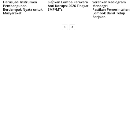
Harus Jadi Instrumen
Siapkan Lomba Pariwara
Serahkan Radiogram
Pembangunan
Anti Korupsi 2026 Tingkat
Mendagri,
Berdampak Nyata untuk
SMP/MTs
Pastikan Pemerintahan
Masyarakat
Lombok Barat Tetap
Berjalan