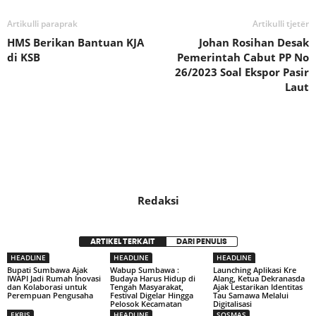
Artikulli paraprak
Artikulli tjetër
HMS Berikan Bantuan KJA
Johan Rosihan Desak
di KSB
Pemerintah Cabut PP No
26/2023 Soal Ekspor Pasir
Laut
Redaksi
ARTIKEL TERKAIT
DARI PENULIS
HEADLINE
HEADLINE
HEADLINE
Bupati Sumbawa Ajak
Wabup Sumbawa :
Launching Aplikasi Kre
IWAPI Jadi Rumah Inovasi
Budaya Harus Hidup di
Alang, Ketua Dekranasda
dan Kolaborasi untuk
Tengah Masyarakat,
Ajak Lestarikan Identitas
Perempuan Pengusaha
Festival Digelar Hingga
Tau Samawa Melalui
Pelosok Kecamatan
Digitalisasi
EKBIS
HEADLINE
SOSMAS