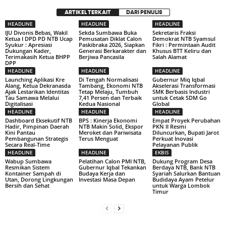
ARTIKEL TERKAIT
DARI PENULIS
HEADLINE
HEADLINE
HEADLINE
IJU Divonis Bebas, Wakil
Sekda Sumbawa Buka
Sekretaris Fraksi
Ketua I DPD PD NTB Ucap
Pemusatan Diklat Calon
Demokrat NTB Syamsul
Syukur : Apresiasi
Paskibraka 2026, Siapkan
Fikri : Permintaan Audit
Dukungan Kader,
Generasi Berkarakter dan
Khusus BTT Keliru dan
Terimakasih Ketua BHPP
Berjiwa Pancasila
Salah Alamat
DPP
HEADLINE
HEADLINE
HEADLINE
Launching Aplikasi Kre
Di Tengah Normalisasi
Gubernur Miq Iqbal
Alang, Ketua Dekranasda
Tambang, Ekonomi NTB
Akselerasi Transformasi
Ajak Lestarikan Identitas
Tetap Melaju, Tumbuh
SMK Berbasis Industri
Tau Samawa Melalui
7,41 Persen dan Terbaik
untuk Cetak SDM Go
Digitalisasi
Kedua Nasional
Global
HEADLINE
HEADLINE
HEADLINE
Dashboard Eksekutif NTB
BPS : Kinerja Ekonomi
Empat Proyek Perubahan
Hadir, Pimpinan Daerah
NTB Makin Solid, Ekspor
PKN II Resmi
Kini Pantau
Meroket dan Pariwisata
Diluncurkan, Bupati Jarot
Pembangunan Strategis
Terus Menguat
Perkuat Inovasi
Secara Real-Time
Pelayanan Publik
HEADLINE
HEADLINE
EKBIS
Wabup Sumbawa
Pelatihan Calon PMI NTB,
Dukung Program Desa
Resmikan Sistem
Gubernur Iqbal Tekankan
Berdaya NTB, Bank NTB
Kontainer Sampah di
Budaya Kerja dan
Syariah Salurkan Bantuan
Utan, Dorong Lingkungan
Investasi Masa Depan
Budidaya Ayam Petelur
Bersih dan Sehat
untuk Warga Lombok
Timur