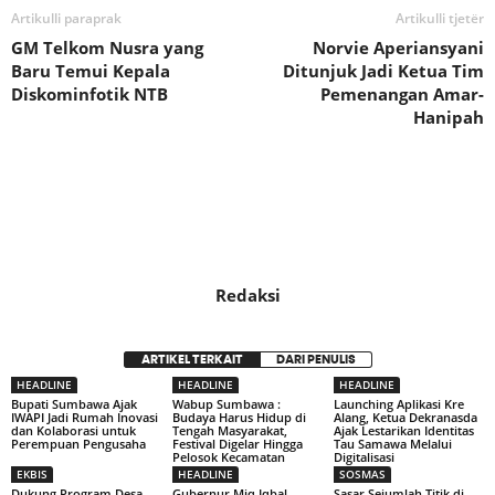
Artikulli paraprak
Artikulli tjetër
GM Telkom Nusra yang
Norvie Aperiansyani
Baru Temui Kepala
Ditunjuk Jadi Ketua Tim
Diskominfotik NTB
Pemenangan Amar-
Hanipah
Redaksi
ARTIKEL TERKAIT
DARI PENULIS
HEADLINE
HEADLINE
HEADLINE
Bupati Sumbawa Ajak
Wabup Sumbawa :
Launching Aplikasi Kre
IWAPI Jadi Rumah Inovasi
Budaya Harus Hidup di
Alang, Ketua Dekranasda
dan Kolaborasi untuk
Tengah Masyarakat,
Ajak Lestarikan Identitas
Perempuan Pengusaha
Festival Digelar Hingga
Tau Samawa Melalui
Pelosok Kecamatan
Digitalisasi
EKBIS
HEADLINE
SOSMAS
Dukung Program Desa
Gubernur Miq Iqbal
Sasar Sejumlah Titik di