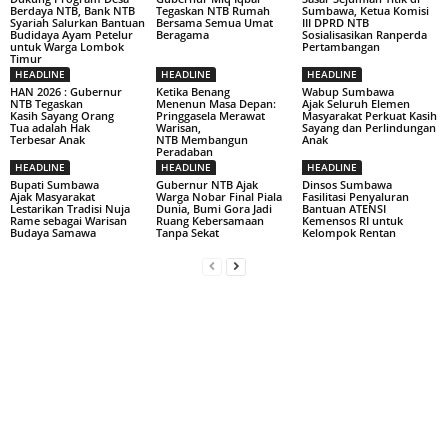
Berdaya NTB, Bank NTB
Tegaskan NTB Rumah
Sumbawa, Ketua Komisi
Syariah Salurkan Bantuan
Bersama Semua Umat
III DPRD NTB
Budidaya Ayam Petelur
Beragama
Sosialisasikan Ranperda
untuk Warga Lombok
Pertambangan
Timur
HEADLINE
HEADLINE
HEADLINE
HAN 2026 : Gubernur
Ketika Benang
Wabup Sumbawa
NTB Tegaskan
Menenun Masa Depan:
Ajak Seluruh Elemen
Kasih Sayang Orang
Pringgasela Merawat
Masyarakat Perkuat Kasih
Tua adalah Hak
Warisan,
Sayang dan Perlindungan
Terbesar Anak
NTB Membangun
Anak
Peradaban
HEADLINE
HEADLINE
HEADLINE
Bupati Sumbawa
Gubernur NTB Ajak
Dinsos Sumbawa
Ajak Masyarakat
Warga Nobar Final Piala
Fasilitasi Penyaluran
Lestarikan Tradisi Nuja
Dunia, Bumi Gora Jadi
Bantuan ATENSI
Rame sebagai Warisan
Ruang Kebersamaan
Kemensos RI untuk
Budaya Samawa
Tanpa Sekat
Kelompok Rentan