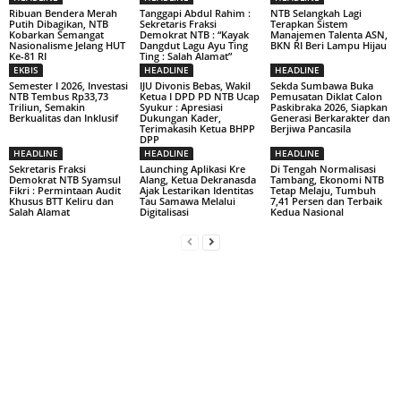
Ribuan Bendera Merah
Tanggapi Abdul Rahim :
NTB Selangkah Lagi
Putih Dibagikan, NTB
Sekretaris Fraksi
Terapkan Sistem
Kobarkan Semangat
Demokrat NTB : “Kayak
Manajemen Talenta ASN,
Nasionalisme Jelang HUT
Dangdut Lagu Ayu Ting
BKN RI Beri Lampu Hijau
Ke-81 RI
Ting : Salah Alamat”
EKBIS
HEADLINE
HEADLINE
Semester I 2026, Investasi
IJU Divonis Bebas, Wakil
Sekda Sumbawa Buka
NTB Tembus Rp33,73
Ketua I DPD PD NTB Ucap
Pemusatan Diklat Calon
Triliun, Semakin
Syukur : Apresiasi
Paskibraka 2026, Siapkan
Berkualitas dan Inklusif
Dukungan Kader,
Generasi Berkarakter dan
Terimakasih Ketua BHPP
Berjiwa Pancasila
DPP
HEADLINE
HEADLINE
HEADLINE
Sekretaris Fraksi
Launching Aplikasi Kre
Di Tengah Normalisasi
Demokrat NTB Syamsul
Alang, Ketua Dekranasda
Tambang, Ekonomi NTB
Fikri : Permintaan Audit
Ajak Lestarikan Identitas
Tetap Melaju, Tumbuh
Khusus BTT Keliru dan
Tau Samawa Melalui
7,41 Persen dan Terbaik
Salah Alamat
Digitalisasi
Kedua Nasional