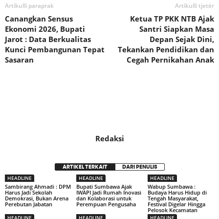
Artikulli paraprak
Artikulli tjetër
Canangkan Sensus
Ketua TP PKK NTB Ajak
Ekonomi 2026, Bupati
Santri Siapkan Masa
Jarot : Data Berkualitas
Depan Sejak Dini,
Kunci Pembangunan Tepat
Tekankan Pendidikan dan
Sasaran
Cegah Pernikahan Anak
Redaksi
ARTIKEL TERKAIT
DARI PENULIS
HEADLINE
HEADLINE
HEADLINE
Sambirang Ahmadi : DPM
Bupati Sumbawa Ajak
Wabup Sumbawa :
Harus Jadi Sekolah
IWAPI Jadi Rumah Inovasi
Budaya Harus Hidup di
Demokrasi, Bukan Arena
dan Kolaborasi untuk
Tengah Masyarakat,
Perebutan Jabatan
Perempuan Pengusaha
Festival Digelar Hingga
Pelosok Kecamatan
HEADLINE
HEADLINE
HEADLINE