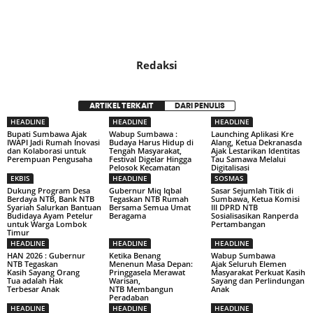
Redaksi
ARTIKEL TERKAIT
DARI PENULIS
HEADLINE
HEADLINE
HEADLINE
Bupati Sumbawa Ajak
Wabup Sumbawa :
Launching Aplikasi Kre
IWAPI Jadi Rumah Inovasi
Budaya Harus Hidup di
Alang, Ketua Dekranasda
dan Kolaborasi untuk
Tengah Masyarakat,
Ajak Lestarikan Identitas
Perempuan Pengusaha
Festival Digelar Hingga
Tau Samawa Melalui
Pelosok Kecamatan
Digitalisasi
EKBIS
HEADLINE
SOSMAS
Dukung Program Desa
Gubernur Miq Iqbal
Sasar Sejumlah Titik di
Berdaya NTB, Bank NTB
Tegaskan NTB Rumah
Sumbawa, Ketua Komisi
Syariah Salurkan Bantuan
Bersama Semua Umat
III DPRD NTB
Budidaya Ayam Petelur
Beragama
Sosialisasikan Ranperda
untuk Warga Lombok
Pertambangan
Timur
HEADLINE
HEADLINE
HEADLINE
HAN 2026 : Gubernur
Ketika Benang
Wabup Sumbawa
NTB Tegaskan
Menenun Masa Depan:
Ajak Seluruh Elemen
Kasih Sayang Orang
Pringgasela Merawat
Masyarakat Perkuat Kasih
Tua adalah Hak
Warisan,
Sayang dan Perlindungan
Terbesar Anak
NTB Membangun
Anak
Peradaban
HEADLINE
HEADLINE
HEADLINE