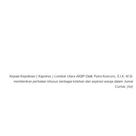
Kepala Kepolisian ( Kapolres ) Lombok Utara AKBP Didik Putra Kuncoro, S.I.K, M.Si.
memberikan perhatian khusus berbagai keluhan dan aspirasi warga dalam Jumat
Curhat. (Ist)