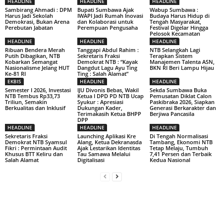
HEADLINE
HEADLINE
HEADLINE
Sambirang Ahmadi : DPM
Bupati Sumbawa Ajak
Wabup Sumbawa :
Harus Jadi Sekolah
IWAPI Jadi Rumah Inovasi
Budaya Harus Hidup di
Demokrasi, Bukan Arena
dan Kolaborasi untuk
Tengah Masyarakat,
Perebutan Jabatan
Perempuan Pengusaha
Festival Digelar Hingga
Pelosok Kecamatan
HEADLINE
HEADLINE
HEADLINE
Ribuan Bendera Merah
Tanggapi Abdul Rahim :
NTB Selangkah Lagi
Putih Dibagikan, NTB
Sekretaris Fraksi
Terapkan Sistem
Kobarkan Semangat
Demokrat NTB : “Kayak
Manajemen Talenta ASN,
Nasionalisme Jelang HUT
Dangdut Lagu Ayu Ting
BKN RI Beri Lampu Hijau
Ke-81 RI
Ting : Salah Alamat”
EKBIS
HEADLINE
HEADLINE
Semester I 2026, Investasi
IJU Divonis Bebas, Wakil
Sekda Sumbawa Buka
NTB Tembus Rp33,73
Ketua I DPD PD NTB Ucap
Pemusatan Diklat Calon
Triliun, Semakin
Syukur : Apresiasi
Paskibraka 2026, Siapkan
Berkualitas dan Inklusif
Dukungan Kader,
Generasi Berkarakter dan
Terimakasih Ketua BHPP
Berjiwa Pancasila
DPP
HEADLINE
HEADLINE
HEADLINE
Sekretaris Fraksi
Launching Aplikasi Kre
Di Tengah Normalisasi
Demokrat NTB Syamsul
Alang, Ketua Dekranasda
Tambang, Ekonomi NTB
Fikri : Permintaan Audit
Ajak Lestarikan Identitas
Tetap Melaju, Tumbuh
Khusus BTT Keliru dan
Tau Samawa Melalui
7,41 Persen dan Terbaik
Salah Alamat
Digitalisasi
Kedua Nasional