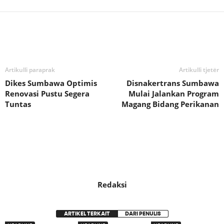
Bagikan
Artikulli paraprak
Artikulli tjetër
Dikes Sumbawa Optimis
Disnakertrans Sumbawa
Renovasi Pustu Segera
Mulai Jalankan Program
Tuntas
Magang Bidang Perikanan
Redaksi
ARTIKEL TERKAIT
DARI PENULIS