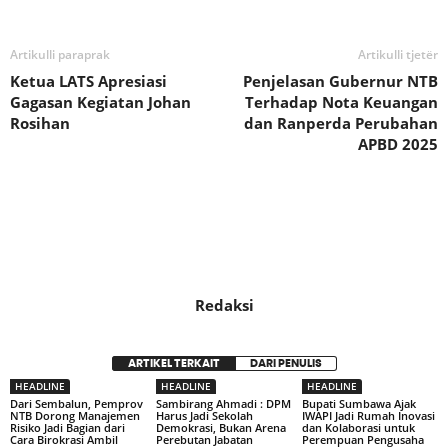
Artikulli paraprak
Artikulli tjetër
Ketua LATS Apresiasi
Penjelasan Gubernur NTB
Gagasan Kegiatan Johan
Terhadap Nota Keuangan
Rosihan
dan Ranperda Perubahan
APBD 2025
Redaksi
ARTIKEL TERKAIT
DARI PENULIS
HEADLINE
HEADLINE
HEADLINE
Dari Sembalun, Pemprov
Sambirang Ahmadi : DPM
Bupati Sumbawa Ajak
NTB Dorong Manajemen
Harus Jadi Sekolah
IWAPI Jadi Rumah Inovasi
Risiko Jadi Bagian dari
Demokrasi, Bukan Arena
dan Kolaborasi untuk
Cara Birokrasi Ambil
Perebutan Jabatan
Perempuan Pengusaha