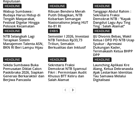
Keputusan
HEADLINE
HEADLINE
HEADLINE
Wabup Sumbawa :
Ribuan Bendera Merah
Tanggapi Abdul Rahim :
Budaya Harus Hidup di
Putih Dibagikan, NTB
Sekretaris Fraksi
Tengah Masyarakat,
Kobarkan Semangat
Demokrat NTB : “Kayak
Festival Digelar Hingga
Nasionalisme Jelang HUT
Dangdut Lagu Ayu Ting
Pelosok Kecamatan
Ke-81 RI
Ting : Salah Alamat”
HEADLINE
EKBIS
HEADLINE
NTB Selangkah Lagi
Semester I 2026, Investasi
IJU Divonis Bebas, Wakil
Terapkan Sistem
NTB Tembus Rp33,73
Ketua I DPD PD NTB Ucap
Manajemen Talenta ASN,
Triliun, Semakin
Syukur : Apresiasi
BKN RI Beri Lampu Hijau
Berkualitas dan Inklusif
Dukungan Kader,
Terimakasih Ketua BHPP
DPP
HEADLINE
HEADLINE
HEADLINE
Sekda Sumbawa Buka
Sekretaris Fraksi
Launching Aplikasi Kre
Pemusatan Diklat Calon
Demokrat NTB Syamsul
Alang, Ketua Dekranasda
Paskibraka 2026, Siapkan
Fikri : Permintaan Audit
Ajak Lestarikan Identitas
Generasi Berkarakter dan
Khusus BTT Keliru dan
Tau Samawa Melalui
Berjiwa Pancasila
Salah Alamat
Digitalisasi