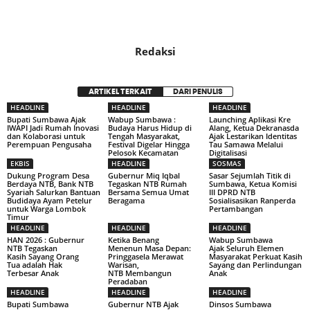
Redaksi
ARTIKEL TERKAIT
DARI PENULIS
HEADLINE
HEADLINE
HEADLINE
Bupati Sumbawa Ajak
Wabup Sumbawa :
Launching Aplikasi Kre
IWAPI Jadi Rumah Inovasi
Budaya Harus Hidup di
Alang, Ketua Dekranasda
dan Kolaborasi untuk
Tengah Masyarakat,
Ajak Lestarikan Identitas
Perempuan Pengusaha
Festival Digelar Hingga
Tau Samawa Melalui
Pelosok Kecamatan
Digitalisasi
EKBIS
HEADLINE
SOSMAS
Dukung Program Desa
Gubernur Miq Iqbal
Sasar Sejumlah Titik di
Berdaya NTB, Bank NTB
Tegaskan NTB Rumah
Sumbawa, Ketua Komisi
Syariah Salurkan Bantuan
Bersama Semua Umat
III DPRD NTB
Budidaya Ayam Petelur
Beragama
Sosialisasikan Ranperda
untuk Warga Lombok
Pertambangan
Timur
HEADLINE
HEADLINE
HEADLINE
HAN 2026 : Gubernur
Ketika Benang
Wabup Sumbawa
NTB Tegaskan
Menenun Masa Depan:
Ajak Seluruh Elemen
Kasih Sayang Orang
Pringgasela Merawat
Masyarakat Perkuat Kasih
Tua adalah Hak
Warisan,
Sayang dan Perlindungan
Terbesar Anak
NTB Membangun
Anak
Peradaban
HEADLINE
HEADLINE
HEADLINE
Bupati Sumbawa
Gubernur NTB Ajak
Dinsos Sumbawa