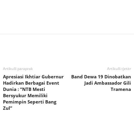
Bagikan
Artikulli paraprak
Artikulli tjetër
Apresiasi Ikhtiar Gubernur
Band Dewa 19 Dinobatkan
Hadirkan Berbagai Event
Jadi Ambassador Gili
Dunia : “NTB Mesti
Tramena
Bersyukur Memiliki
Pemimpin Seperti Bang
Zul”