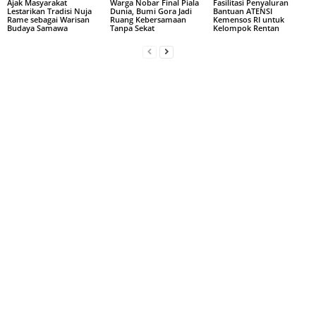
Ajak Masyarakat
Warga Nobar Final Piala
Fasilitasi Penyaluran
Lestarikan Tradisi Nuja
Dunia, Bumi Gora Jadi
Bantuan ATENSI
Rame sebagai Warisan
Ruang Kebersamaan
Kemensos RI untuk
Budaya Samawa
Tanpa Sekat
Kelompok Rentan