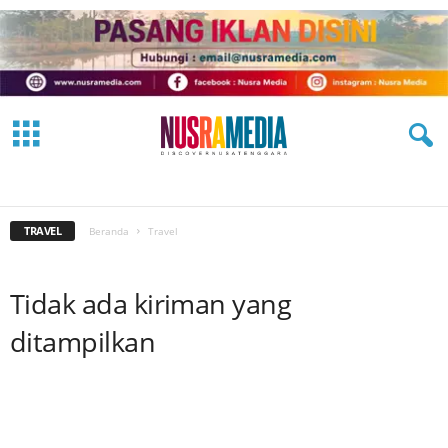
ADVERTORIAL
EKBIS
FASHION
HEADLINE
HUKRIM
IKLAN
JALAN HIJRAH
KESEHATAN
NASIONAL
OLAHRAGA
OPINI
PARIWISATA
PEMERINTAHAN
PENDIDIKAN
PERISTIWA
POLITIK
SOSMAS
TECH
TRAVEL
VIDEO
TRAVEL
Beranda
Travel
Tidak ada kiriman yang
ditampilkan