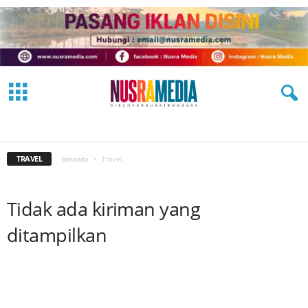
ADVERTORIAL
EKBIS
FASHION
HEADLINE
HUKRIM
IKLAN
JALAN HIJRAH
KESEHATAN
NASIONAL
OLAHRAGA
OPINI
PARIWISATA
PEMERINTAHAN
PENDIDIKAN
PERISTIWA
POLITIK
SOSMAS
TECH
TRAVEL
VIDEO
TRAVEL
Beranda
Travel
Tidak ada kiriman yang
ditampilkan