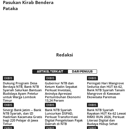
Pasukan Kirab Bendera
Pataka
Redaksi
ARTIKEL TERKAIT
DARI PENULIS
EKBIS
EKBIS
EKBIS
Dukung Program Desa
Gubernur NTB dan
Peringati Hari Mangrove
Berdaya NTB, Bank NTB
Ketum Kadin Sepakat
Sedunia dan HUT ke-62,
Syariah Salurkan Bantuan
Perkuat Investasi,
Bank NTB Syariah Tanam
Budidaya Ayam Petelur
Anindya Apresiasi
Mangrove di Kawasan
untuk Warga Lombok
Pertumbuhan Ekonomi
Ekowisata Paremas
Timur
13,24 Persen
EKBIS
EKBIS
EKBIS
Sinergi Bank Jatim – Bank
Bank NTB Syariah
Bank NTB Syariah
NTB Syariah, dan IZI
Luncurkan DSPAD,
Rayakan HUT Ke-62 Lewat
Hadirkan Kacamata Gratis
Perkuat Transformasi
RIMO RUN 2026, Perkuat
bagi 220 Pelajar di Jawa
Digital Pengelolaan Pajak
Literasi Digital dan
Timur
Daerah di NTB
Budaya Hidup Sehat
EKBIS
EKBIS
EKBIS