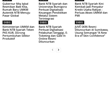
Gubernur Miq Iqbal
Bank NTB Syariah dan
Bank NTB Syariah Kini
Resmikan Bale Kita,
Universitas Bumigora
Kembali Jadi Penyalur
Rumah Baru UMKM
Perkuat Digitalisasi
Kredit Usaha Rakyat :
Autentik NTB Menuju
Keuangan Pendidikan
Perluas Akses UMKM dan
Pasar Global
Melalui Sistem
PMI
Terintegrasi
EKBIS
EKBIS
EKBIS
Kementerian UMKM dan
Bank NTB Syariah
JUVÉ SKIN Resmi
Bank NTB Syariah Teken
Perkuat Digitalisasi
Diluncurkan di Sumbawa,
PKS KUR, Dorong
Pelabuhan Senggigi, E-
Usung Semangat “A New
Pertumbuhan Sektor
Ticketing dan Gate In
Era of Skin Confidence”
Produktif
Online Resmi
Diluncurkan