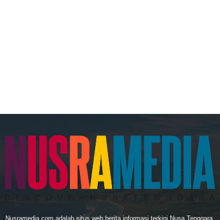
Nusramedia.com adalah situs web berita informasi terkini Nusa Tenggara.