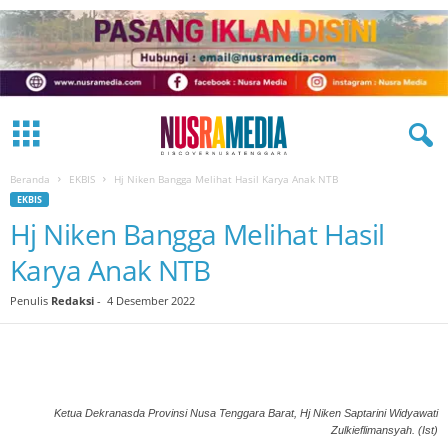
Beranda
EKBIS
Hj Niken Bangga Melihat Hasil Karya Anak NTB
EKBIS
Hj Niken Bangga Melihat Hasil
Karya Anak NTB
Penulis
Redaksi
-
4 Desember 2022
Ketua Dekranasda Provinsi Nusa Tenggara Barat, Hj Niken Saptarini Widyawati
Zulkieflimansyah. (Ist)