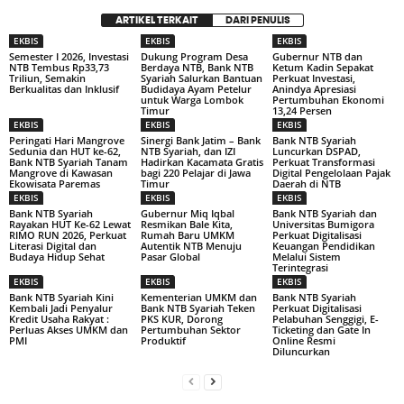
ARTIKEL TERKAIT
DARI PENULIS
EKBIS
EKBIS
EKBIS
Semester I 2026, Investasi
Dukung Program Desa
Gubernur NTB dan
NTB Tembus Rp33,73
Berdaya NTB, Bank NTB
Ketum Kadin Sepakat
Triliun, Semakin
Syariah Salurkan Bantuan
Perkuat Investasi,
Berkualitas dan Inklusif
Budidaya Ayam Petelur
Anindya Apresiasi
untuk Warga Lombok
Pertumbuhan Ekonomi
Timur
13,24 Persen
EKBIS
EKBIS
EKBIS
Peringati Hari Mangrove
Sinergi Bank Jatim – Bank
Bank NTB Syariah
Sedunia dan HUT ke-62,
NTB Syariah, dan IZI
Luncurkan DSPAD,
Bank NTB Syariah Tanam
Hadirkan Kacamata Gratis
Perkuat Transformasi
Mangrove di Kawasan
bagi 220 Pelajar di Jawa
Digital Pengelolaan Pajak
Ekowisata Paremas
Timur
Daerah di NTB
EKBIS
EKBIS
EKBIS
Bank NTB Syariah
Gubernur Miq Iqbal
Bank NTB Syariah dan
Rayakan HUT Ke-62 Lewat
Resmikan Bale Kita,
Universitas Bumigora
RIMO RUN 2026, Perkuat
Rumah Baru UMKM
Perkuat Digitalisasi
Literasi Digital dan
Autentik NTB Menuju
Keuangan Pendidikan
Budaya Hidup Sehat
Pasar Global
Melalui Sistem
Terintegrasi
EKBIS
EKBIS
EKBIS
Bank NTB Syariah Kini
Kementerian UMKM dan
Bank NTB Syariah
Kembali Jadi Penyalur
Bank NTB Syariah Teken
Perkuat Digitalisasi
Kredit Usaha Rakyat :
PKS KUR, Dorong
Pelabuhan Senggigi, E-
Perluas Akses UMKM dan
Pertumbuhan Sektor
Ticketing dan Gate In
PMI
Produktif
Online Resmi
Diluncurkan