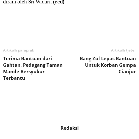
diraih oleh Sri Widari.
(red)
Bagikan
Artikulli paraprak
Artikulli tjetër
Terima Bantuan dari
Bang Zul Lepas Bantuan
Gahtan, Pedagang Taman
Untuk Korban Gempa
Mande Bersyukur
Cianjur
Terbantu
Redaksi