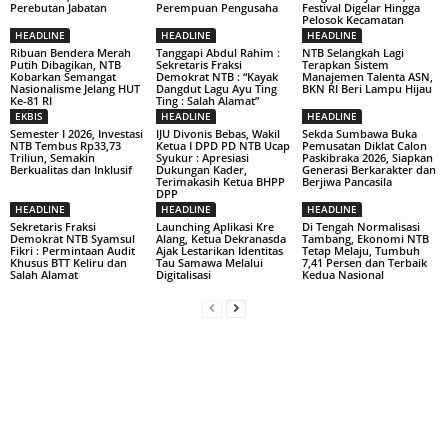
Perebutan Jabatan
Perempuan Pengusaha
Festival Digelar Hingga
Pelosok Kecamatan
HEADLINE
HEADLINE
HEADLINE
Ribuan Bendera Merah
Tanggapi Abdul Rahim :
NTB Selangkah Lagi
Putih Dibagikan, NTB
Sekretaris Fraksi
Terapkan Sistem
Kobarkan Semangat
Demokrat NTB : “Kayak
Manajemen Talenta ASN,
Nasionalisme Jelang HUT
Dangdut Lagu Ayu Ting
BKN RI Beri Lampu Hijau
Ke-81 RI
Ting : Salah Alamat”
EKBIS
HEADLINE
HEADLINE
Semester I 2026, Investasi
IJU Divonis Bebas, Wakil
Sekda Sumbawa Buka
NTB Tembus Rp33,73
Ketua I DPD PD NTB Ucap
Pemusatan Diklat Calon
Triliun, Semakin
Syukur : Apresiasi
Paskibraka 2026, Siapkan
Berkualitas dan Inklusif
Dukungan Kader,
Generasi Berkarakter dan
Terimakasih Ketua BHPP
Berjiwa Pancasila
DPP
HEADLINE
HEADLINE
HEADLINE
Sekretaris Fraksi
Launching Aplikasi Kre
Di Tengah Normalisasi
Demokrat NTB Syamsul
Alang, Ketua Dekranasda
Tambang, Ekonomi NTB
Fikri : Permintaan Audit
Ajak Lestarikan Identitas
Tetap Melaju, Tumbuh
Khusus BTT Keliru dan
Tau Samawa Melalui
7,41 Persen dan Terbaik
Salah Alamat
Digitalisasi
Kedua Nasional