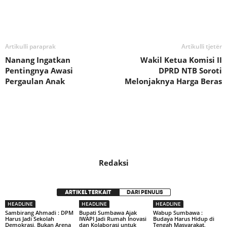
Bagikan
Artikulli paraprak
Artikulli tjetër
Nanang Ingatkan
Wakil Ketua Komisi II
Pentingnya Awasi
DPRD NTB Soroti
Pergaulan Anak
Melonjaknya Harga Beras
Redaksi
ARTIKEL TERKAIT
DARI PENULIS
HEADLINE
HEADLINE
HEADLINE
Sambirang Ahmadi : DPM
Bupati Sumbawa Ajak
Wabup Sumbawa :
Harus Jadi Sekolah
IWAPI Jadi Rumah Inovasi
Budaya Harus Hidup di
Demokrasi, Bukan Arena
dan Kolaborasi untuk
Tengah Masyarakat,