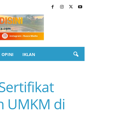
OPINI
IKLAN
rtifikat
an UMKM di