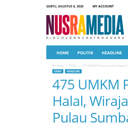
SABTU, AGUSTUS 8, 2026
MY ACCOUNT
N
u
s
r
a
M
e
HOME
POLITIK
HEADLINE
d
i
Beranda
EKBIS
475 UMKM Pulau Lombok Dapat Ser
a
EKBIS
HEADLINE
475 UMKM Pu
Halal, Wira
Pulau Sumbaw