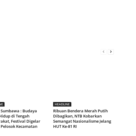
NE
HEADLINE
 Sumbawa : Budaya
Ribuan Bendera Merah Putih
Hidup di Tengah
Dibagikan, NTB Kobarkan
kat, Festival Digelar
Semangat Nasionalisme Jelang
 Pelosok Kecamatan
HUT Ke-81 RI