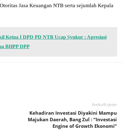
Otoritas Jasa Keuangan NTB serta sejumlah Kepala
kil Ketua I DPD PD NTB Ucap Syukur : Apresiasi
tua BHPP DPP
Artikulli tjetër
Kehadiran Investasi Diyakini Mampu
Majukan Daerah, Bang Zul : “Investasi
Engine of Growth Ekonomi”