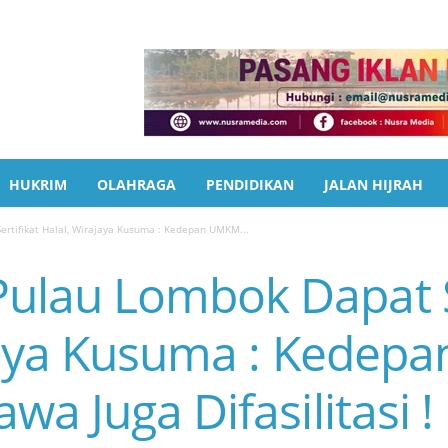
HUKRIM
OLAHRAGA
PENDIDIKAN
JALAN HIJRAH
tifikat Halal, Wirajaya Kusuma : Kedepan UMKM...
lau Lombok Dapat Se
jaya Kusuma : Kedep
a Juga Difasilitasi !