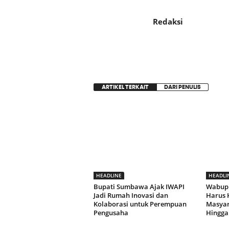
Redaksi
ARTIKEL TERKAIT
DARI PENULIS
HEADLINE
HEADLI
Bupati Sumbawa Ajak IWAPI
Wabup
Jadi Rumah Inovasi dan
Harus 
Kolaborasi untuk Perempuan
Masyara
Pengusaha
Hingga