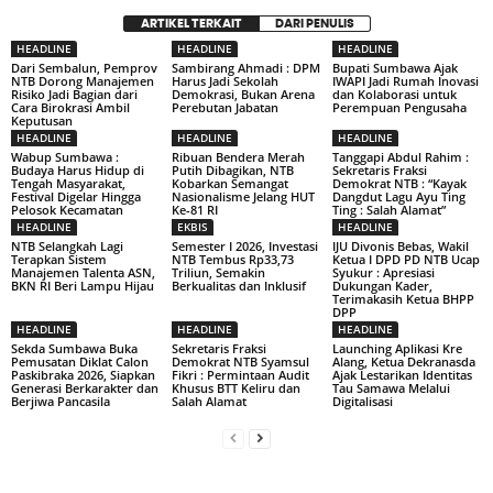
ARTIKEL TERKAIT
DARI PENULIS
HEADLINE
HEADLINE
HEADLINE
Dari Sembalun, Pemprov
Sambirang Ahmadi : DPM
Bupati Sumbawa Ajak
NTB Dorong Manajemen
Harus Jadi Sekolah
IWAPI Jadi Rumah Inovasi
Risiko Jadi Bagian dari
Demokrasi, Bukan Arena
dan Kolaborasi untuk
Cara Birokrasi Ambil
Perebutan Jabatan
Perempuan Pengusaha
Keputusan
HEADLINE
HEADLINE
HEADLINE
Wabup Sumbawa :
Ribuan Bendera Merah
Tanggapi Abdul Rahim :
Budaya Harus Hidup di
Putih Dibagikan, NTB
Sekretaris Fraksi
Tengah Masyarakat,
Kobarkan Semangat
Demokrat NTB : “Kayak
Festival Digelar Hingga
Nasionalisme Jelang HUT
Dangdut Lagu Ayu Ting
Pelosok Kecamatan
Ke-81 RI
Ting : Salah Alamat”
HEADLINE
EKBIS
HEADLINE
NTB Selangkah Lagi
Semester I 2026, Investasi
IJU Divonis Bebas, Wakil
Terapkan Sistem
NTB Tembus Rp33,73
Ketua I DPD PD NTB Ucap
Manajemen Talenta ASN,
Triliun, Semakin
Syukur : Apresiasi
BKN RI Beri Lampu Hijau
Berkualitas dan Inklusif
Dukungan Kader,
Terimakasih Ketua BHPP
DPP
HEADLINE
HEADLINE
HEADLINE
Sekda Sumbawa Buka
Sekretaris Fraksi
Launching Aplikasi Kre
Pemusatan Diklat Calon
Demokrat NTB Syamsul
Alang, Ketua Dekranasda
Paskibraka 2026, Siapkan
Fikri : Permintaan Audit
Ajak Lestarikan Identitas
Generasi Berkarakter dan
Khusus BTT Keliru dan
Tau Samawa Melalui
Berjiwa Pancasila
Salah Alamat
Digitalisasi