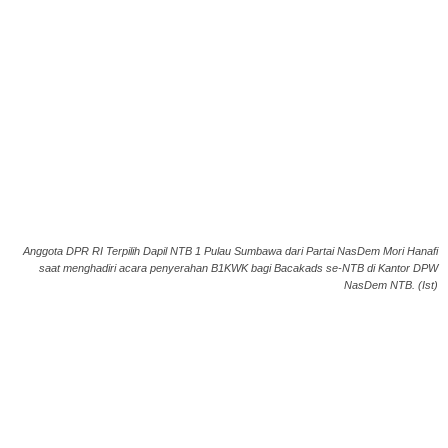
Anggota DPR RI Terpilih Dapil NTB 1 Pulau Sumbawa dari Partai NasDem Mori Hanafi
saat menghadiri acara penyerahan B1KWK bagi Bacakads se-NTB di Kantor DPW
NasDem NTB. (Ist)