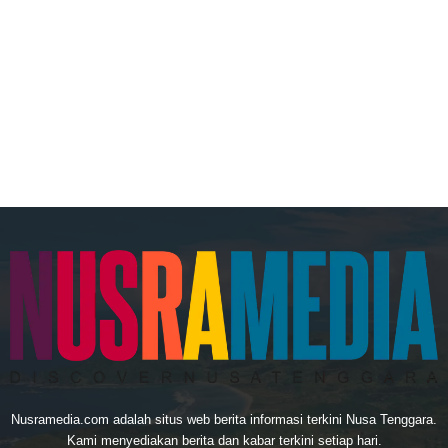
Nusramedia.com adalah situs web berita informasi terkini Nusa Tenggara.
Kami menyediakan berita dan kabar terkini setiap hari.