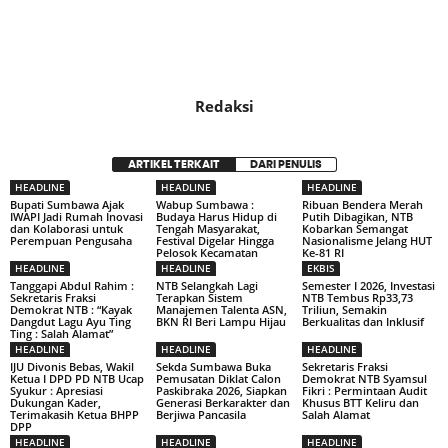
Redaksi
ARTIKEL TERKAIT
DARI PENULIS
HEADLINE
HEADLINE
HEADLINE
Bupati Sumbawa Ajak
Wabup Sumbawa :
Ribuan Bendera Merah
IWAPI Jadi Rumah Inovasi
Budaya Harus Hidup di
Putih Dibagikan, NTB
dan Kolaborasi untuk
Tengah Masyarakat,
Kobarkan Semangat
Perempuan Pengusaha
Festival Digelar Hingga
Nasionalisme Jelang HUT
Pelosok Kecamatan
Ke-81 RI
HEADLINE
HEADLINE
EKBIS
Tanggapi Abdul Rahim :
NTB Selangkah Lagi
Semester I 2026, Investasi
Sekretaris Fraksi
Terapkan Sistem
NTB Tembus Rp33,73
Demokrat NTB : “Kayak
Manajemen Talenta ASN,
Triliun, Semakin
Dangdut Lagu Ayu Ting
BKN RI Beri Lampu Hijau
Berkualitas dan Inklusif
Ting : Salah Alamat”
HEADLINE
HEADLINE
HEADLINE
IJU Divonis Bebas, Wakil
Sekda Sumbawa Buka
Sekretaris Fraksi
Ketua I DPD PD NTB Ucap
Pemusatan Diklat Calon
Demokrat NTB Syamsul
Syukur : Apresiasi
Paskibraka 2026, Siapkan
Fikri : Permintaan Audit
Dukungan Kader,
Generasi Berkarakter dan
Khusus BTT Keliru dan
Terimakasih Ketua BHPP
Berjiwa Pancasila
Salah Alamat
DPP
HEADLINE
HEADLINE
HEADLINE