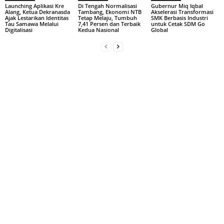
Launching Aplikasi Kre
Di Tengah Normalisasi
Gubernur Miq Iqbal
Alang, Ketua Dekranasda
Tambang, Ekonomi NTB
Akselerasi Transformasi
Ajak Lestarikan Identitas
Tetap Melaju, Tumbuh
SMK Berbasis Industri
Tau Samawa Melalui
7,41 Persen dan Terbaik
untuk Cetak SDM Go
Digitalisasi
Kedua Nasional
Global