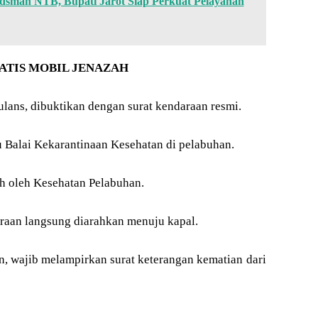
sman NTB, Bupati Jarot Siap Perkuat Pelayanan
ATIS MOBIL JENAZAH
ulans, dibuktikan dengan surat kendaraan resmi.
u Balai Kekarantinaan Kesehatan di pelabuhan.
zah oleh Kesehatan Pelabuhan.
ndaraan langsung diarahkan menuju kapal.
tan, wajib melampirkan surat keterangan kematian dari