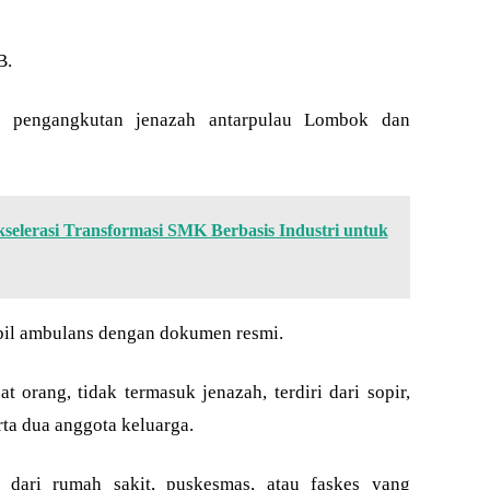
B.
k pengangkutan jenazah antarpulau Lombok dan
selerasi Transformasi SMK Berbasis Industri untuk
bil ambulans dengan dokumen resmi.
orang, tidak termasuk jenazah, terdiri dari sopir,
rta dua anggota keluarga.
r dari rumah sakit, puskesmas, atau faskes yang