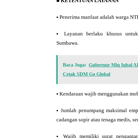
■
KETENTUAN LAYANAN
▪︎ Penerima manfaat adalah warga NT
▪︎ Layanan berlaku khusus untu
Sumbawa.
Baca Juga:
Gubernur Miq Iqbal Ak
Cetak SDM Go Global
▪︎ Kendaraan wajib menggunakan mo
▪︎ Jumlah penumpang maksimal empat 
cadangan sopir atau tenaga medis, se
▪︎ Wajib memiliki surat penganta