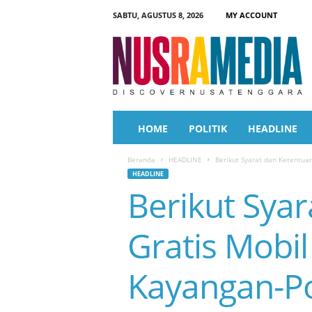
SABTU, AGUSTUS 8, 2026
MY ACCOUNT
N
u
s
r
a
M
e
HOME
POLITIK
HEADLINE
d
i
Beranda
HEADLINE
Berikut Syarat dan Ketentu
a
HEADLINE
Berikut Sya
Gratis Mobi
Kayangan-P