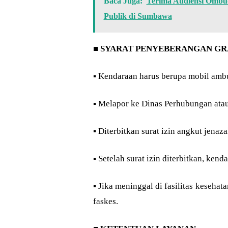
Baca Juga:
Terima Audiensi Ombud
Publik di Sumbawa
■
SYARAT PENYEBERANGAN GR
▪︎ Kendaraan harus berupa mobil amb
▪︎ Melapor ke Dinas Perhubungan ata
▪︎ Diterbitkan surat izin angkut jena
▪︎ Setelah surat izin diterbitkan, ke
▪︎ Jika meninggal di fasilitas keseha
faskes.