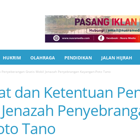
HUKRIM
OLAHRAGA
PENDIDIKAN
JALAN HIJRAH
an Penyeberangan Gratis Mobil Jenazah Penyebrangan Kayangan-Poto Tano
rat dan Ketentuan P
l Jenazah Penyebran
oto Tano