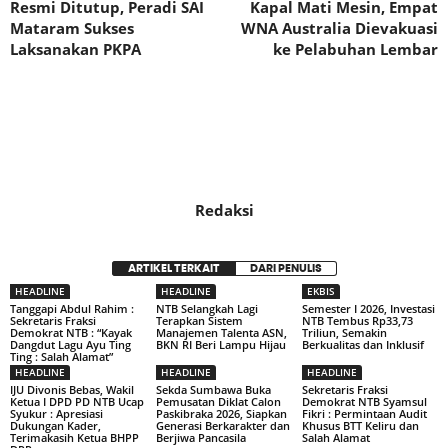
Resmi Ditutup, Peradi SAI
Kapal Mati Mesin, Empat
Mataram Sukses
WNA Australia Dievakuasi
Laksanakan PKPA
ke Pelabuhan Lembar
Redaksi
ARTIKEL TERKAIT
DARI PENULIS
HEADLINE
HEADLINE
EKBIS
Tanggapi Abdul Rahim :
NTB Selangkah Lagi
Semester I 2026, Investasi
Sekretaris Fraksi
Terapkan Sistem
NTB Tembus Rp33,73
Demokrat NTB : “Kayak
Manajemen Talenta ASN,
Triliun, Semakin
Dangdut Lagu Ayu Ting
BKN RI Beri Lampu Hijau
Berkualitas dan Inklusif
Ting : Salah Alamat”
HEADLINE
HEADLINE
HEADLINE
IJU Divonis Bebas, Wakil
Sekda Sumbawa Buka
Sekretaris Fraksi
Ketua I DPD PD NTB Ucap
Pemusatan Diklat Calon
Demokrat NTB Syamsul
Syukur : Apresiasi
Paskibraka 2026, Siapkan
Fikri : Permintaan Audit
Dukungan Kader,
Generasi Berkarakter dan
Khusus BTT Keliru dan
Terimakasih Ketua BHPP
Berjiwa Pancasila
Salah Alamat