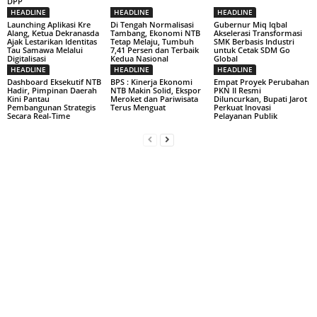
DPP
HEADLINE
HEADLINE
HEADLINE
Launching Aplikasi Kre
Di Tengah Normalisasi
Gubernur Miq Iqbal
Alang, Ketua Dekranasda
Tambang, Ekonomi NTB
Akselerasi Transformasi
Ajak Lestarikan Identitas
Tetap Melaju, Tumbuh
SMK Berbasis Industri
Tau Samawa Melalui
7,41 Persen dan Terbaik
untuk Cetak SDM Go
Digitalisasi
Kedua Nasional
Global
HEADLINE
HEADLINE
HEADLINE
Dashboard Eksekutif NTB
BPS : Kinerja Ekonomi
Empat Proyek Perubahan
Hadir, Pimpinan Daerah
NTB Makin Solid, Ekspor
PKN II Resmi
Kini Pantau
Meroket dan Pariwisata
Diluncurkan, Bupati Jarot
Pembangunan Strategis
Terus Menguat
Perkuat Inovasi
Secara Real-Time
Pelayanan Publik