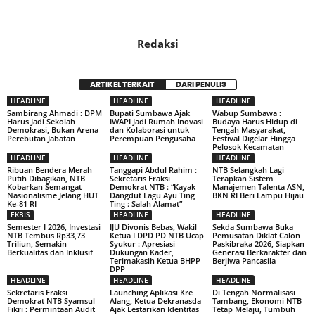
Redaksi
ARTIKEL TERKAIT
DARI PENULIS
HEADLINE
HEADLINE
HEADLINE
Sambirang Ahmadi : DPM
Bupati Sumbawa Ajak
Wabup Sumbawa :
Harus Jadi Sekolah
IWAPI Jadi Rumah Inovasi
Budaya Harus Hidup di
Demokrasi, Bukan Arena
dan Kolaborasi untuk
Tengah Masyarakat,
Perebutan Jabatan
Perempuan Pengusaha
Festival Digelar Hingga
Pelosok Kecamatan
HEADLINE
HEADLINE
HEADLINE
Ribuan Bendera Merah
Tanggapi Abdul Rahim :
NTB Selangkah Lagi
Putih Dibagikan, NTB
Sekretaris Fraksi
Terapkan Sistem
Kobarkan Semangat
Demokrat NTB : “Kayak
Manajemen Talenta ASN,
Nasionalisme Jelang HUT
Dangdut Lagu Ayu Ting
BKN RI Beri Lampu Hijau
Ke-81 RI
Ting : Salah Alamat”
EKBIS
HEADLINE
HEADLINE
Semester I 2026, Investasi
IJU Divonis Bebas, Wakil
Sekda Sumbawa Buka
NTB Tembus Rp33,73
Ketua I DPD PD NTB Ucap
Pemusatan Diklat Calon
Triliun, Semakin
Syukur : Apresiasi
Paskibraka 2026, Siapkan
Berkualitas dan Inklusif
Dukungan Kader,
Generasi Berkarakter dan
Terimakasih Ketua BHPP
Berjiwa Pancasila
DPP
HEADLINE
HEADLINE
HEADLINE
Sekretaris Fraksi
Launching Aplikasi Kre
Di Tengah Normalisasi
Demokrat NTB Syamsul
Alang, Ketua Dekranasda
Tambang, Ekonomi NTB
Fikri : Permintaan Audit
Ajak Lestarikan Identitas
Tetap Melaju, Tumbuh