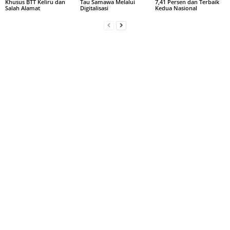
Khusus BTT Keliru dan
Tau Samawa Melalui
7,41 Persen dan Terbaik
Salah Alamat
Digitalisasi
Kedua Nasional