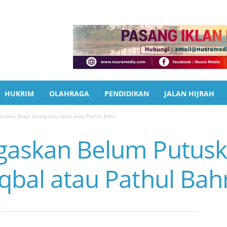
HUKRIM
OLAHRAGA
PENDIDIKAN
JALAN HIJRAH
uskan Bakal Usung Lalu Iqbal atau Pathul Bahri
gaskan Belum Putusk
qbal atau Pathul Bahr