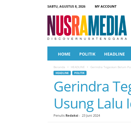
SABTU, AGUSTUS 8, 2026
MY ACCOUNT
N
u
s
r
a
M
e
HOME
POLITIK
HEADLINE
d
i
Beranda
HEADLINE
Gerindra Tegaskan Belum Put
a
HEADLINE
POLITIK
Gerindra Te
Usung Lalu I
Penulis
Redaksi
-
23 Juni 2024