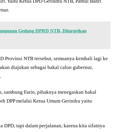
ri. Yaitu Ketua DPD Gerindra NTB, Pathul Bahri
rnur.
bangunan Gedung DPRD NTB, Ditargetkan
D Provinsi NTB tersebut, semuanya kembali lagi ke
kan diajukan sebagai bakal calon gubernur,
.
ah, sambung Farin, pihaknya menegaskan bakal
eh DPP melalui Ketua Umum Gerindra yaitu
a DPD, tapi dalam perjalanan, karena kita sifatnya