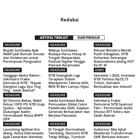
Redaksi
ARTIKEL TERKAIT
DARI PENULIS
HEADLINE
HEADLINE
HEADLINE
Bupati Sumbawa Ajak
Wabup Sumbawa :
Ribuan Bendera Merah
IWAPI Jadi Rumah Inovasi
Budaya Harus Hidup di
Putih Dibagikan, NTB
dan Kolaborasi untuk
Tengah Masyarakat,
Kobarkan Semangat
Perempuan Pengusaha
Festival Digelar Hingga
Nasionalisme Jelang HUT
Pelosok Kecamatan
Ke-81 RI
HEADLINE
HEADLINE
EKBIS
Tanggapi Abdul Rahim :
NTB Selangkah Lagi
Semester I 2026, Investasi
Sekretaris Fraksi
Terapkan Sistem
NTB Tembus Rp33,73
Demokrat NTB : “Kayak
Manajemen Talenta ASN,
Triliun, Semakin
Dangdut Lagu Ayu Ting
BKN RI Beri Lampu Hijau
Berkualitas dan Inklusif
Ting : Salah Alamat”
HEADLINE
HEADLINE
HEADLINE
IJU Divonis Bebas, Wakil
Sekda Sumbawa Buka
Sekretaris Fraksi
Ketua I DPD PD NTB Ucap
Pemusatan Diklat Calon
Demokrat NTB Syamsul
Syukur : Apresiasi
Paskibraka 2026, Siapkan
Fikri : Permintaan Audit
Dukungan Kader,
Generasi Berkarakter dan
Khusus BTT Keliru dan
Terimakasih Ketua BHPP
Berjiwa Pancasila
Salah Alamat
DPP
HEADLINE
HEADLINE
HEADLINE
Launching Aplikasi Kre
Di Tengah Normalisasi
Gubernur Miq Iqbal
Alang, Ketua Dekranasda
Tambang, Ekonomi NTB
Akselerasi Transformasi
Ajak Lestarikan Identitas
Tetap Melaju, Tumbuh
SMK Berbasis Industri