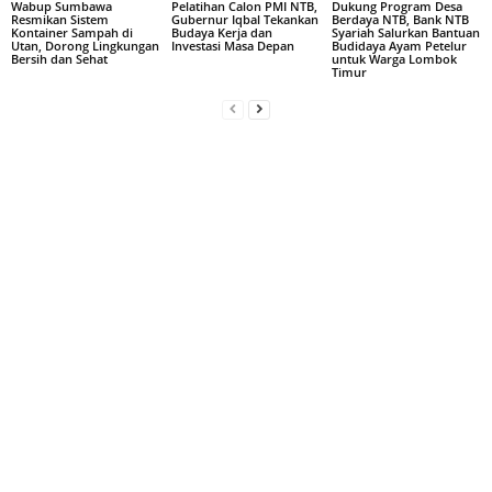
Wabup Sumbawa
Pelatihan Calon PMI NTB,
Dukung Program Desa
Resmikan Sistem
Gubernur Iqbal Tekankan
Berdaya NTB, Bank NTB
Kontainer Sampah di
Budaya Kerja dan
Syariah Salurkan Bantuan
Utan, Dorong Lingkungan
Investasi Masa Depan
Budidaya Ayam Petelur
Bersih dan Sehat
untuk Warga Lombok
Timur