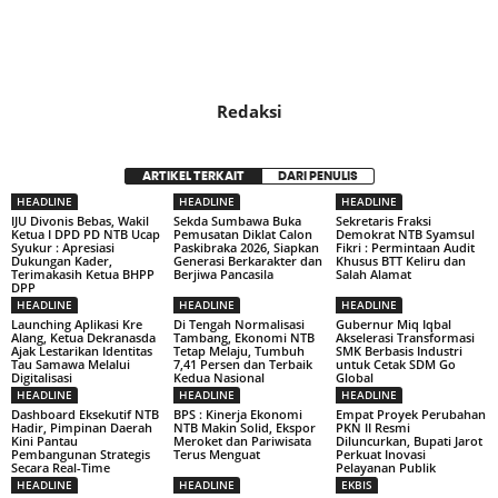
Redaksi
ARTIKEL TERKAIT
DARI PENULIS
HEADLINE
HEADLINE
HEADLINE
IJU Divonis Bebas, Wakil
Sekda Sumbawa Buka
Sekretaris Fraksi
Ketua I DPD PD NTB Ucap
Pemusatan Diklat Calon
Demokrat NTB Syamsul
Syukur : Apresiasi
Paskibraka 2026, Siapkan
Fikri : Permintaan Audit
Dukungan Kader,
Generasi Berkarakter dan
Khusus BTT Keliru dan
Terimakasih Ketua BHPP
Berjiwa Pancasila
Salah Alamat
DPP
HEADLINE
HEADLINE
HEADLINE
Launching Aplikasi Kre
Di Tengah Normalisasi
Gubernur Miq Iqbal
Alang, Ketua Dekranasda
Tambang, Ekonomi NTB
Akselerasi Transformasi
Ajak Lestarikan Identitas
Tetap Melaju, Tumbuh
SMK Berbasis Industri
Tau Samawa Melalui
7,41 Persen dan Terbaik
untuk Cetak SDM Go
Digitalisasi
Kedua Nasional
Global
HEADLINE
HEADLINE
HEADLINE
Dashboard Eksekutif NTB
BPS : Kinerja Ekonomi
Empat Proyek Perubahan
Hadir, Pimpinan Daerah
NTB Makin Solid, Ekspor
PKN II Resmi
Kini Pantau
Meroket dan Pariwisata
Diluncurkan, Bupati Jarot
Pembangunan Strategis
Terus Menguat
Perkuat Inovasi
Secara Real-Time
Pelayanan Publik
HEADLINE
HEADLINE
EKBIS