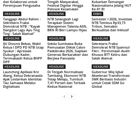
dan Kolaborasi untuk
Tengah Masyarakat,
Kobarkan Semangat
Perempuan Pengusaha
Festival Digelar Hingga
Nasionalisme Jelang HUT
Pelosok Kecamatan
Ke-81 RI
HEADLINE
HEADLINE
EKBIS
Tanggapi Abdul Rahim :
NTB Selangkah Lagi
Semester I 2026, Investasi
Sekretaris Fraksi
Terapkan Sistem
NTB Tembus Rp33,73
Demokrat NTB : “Kayak
Manajemen Talenta ASN,
Triliun, Semakin
Dangdut Lagu Ayu Ting
BKN RI Beri Lampu Hijau
Berkualitas dan Inklusif
Ting : Salah Alamat”
HEADLINE
HEADLINE
HEADLINE
IJU Divonis Bebas, Wakil
Sekda Sumbawa Buka
Sekretaris Fraksi
Ketua I DPD PD NTB Ucap
Pemusatan Diklat Calon
Demokrat NTB Syamsul
Syukur : Apresiasi
Paskibraka 2026, Siapkan
Fikri : Permintaan Audit
Dukungan Kader,
Generasi Berkarakter dan
Khusus BTT Keliru dan
Terimakasih Ketua BHPP
Berjiwa Pancasila
Salah Alamat
DPP
HEADLINE
HEADLINE
HEADLINE
Launching Aplikasi Kre
Di Tengah Normalisasi
Gubernur Miq Iqbal
Alang, Ketua Dekranasda
Tambang, Ekonomi NTB
Akselerasi Transformasi
Ajak Lestarikan Identitas
Tetap Melaju, Tumbuh
SMK Berbasis Industri
Tau Samawa Melalui
7,41 Persen dan Terbaik
untuk Cetak SDM Go
Digitalisasi
Kedua Nasional
Global