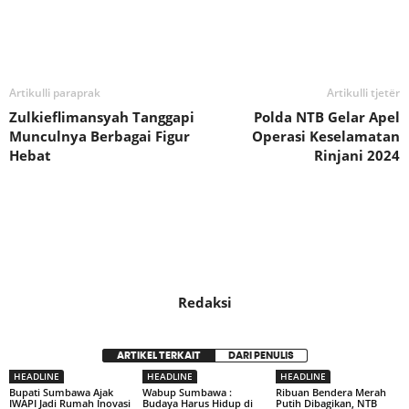
Bagikan
Artikulli paraprak
Artikulli tjetër
Zulkieflimansyah Tanggapi
Polda NTB Gelar Apel
Munculnya Berbagai Figur
Operasi Keselamatan
Hebat
Rinjani 2024
Redaksi
ARTIKEL TERKAIT
DARI PENULIS
HEADLINE
HEADLINE
HEADLINE
Bupati Sumbawa Ajak
Wabup Sumbawa :
Ribuan Bendera Merah
IWAPI Jadi Rumah Inovasi
Budaya Harus Hidup di
Putih Dibagikan, NTB