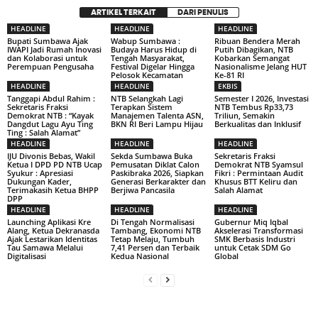
ARTIKEL TERKAIT
DARI PENULIS
HEADLINE
HEADLINE
HEADLINE
Bupati Sumbawa Ajak
Wabup Sumbawa :
Ribuan Bendera Merah
IWAPI Jadi Rumah Inovasi
Budaya Harus Hidup di
Putih Dibagikan, NTB
dan Kolaborasi untuk
Tengah Masyarakat,
Kobarkan Semangat
Perempuan Pengusaha
Festival Digelar Hingga
Nasionalisme Jelang HUT
Pelosok Kecamatan
Ke-81 RI
HEADLINE
HEADLINE
EKBIS
Tanggapi Abdul Rahim :
NTB Selangkah Lagi
Semester I 2026, Investasi
Sekretaris Fraksi
Terapkan Sistem
NTB Tembus Rp33,73
Demokrat NTB : “Kayak
Manajemen Talenta ASN,
Triliun, Semakin
Dangdut Lagu Ayu Ting
BKN RI Beri Lampu Hijau
Berkualitas dan Inklusif
Ting : Salah Alamat”
HEADLINE
HEADLINE
HEADLINE
IJU Divonis Bebas, Wakil
Sekda Sumbawa Buka
Sekretaris Fraksi
Ketua I DPD PD NTB Ucap
Pemusatan Diklat Calon
Demokrat NTB Syamsul
Syukur : Apresiasi
Paskibraka 2026, Siapkan
Fikri : Permintaan Audit
Dukungan Kader,
Generasi Berkarakter dan
Khusus BTT Keliru dan
Terimakasih Ketua BHPP
Berjiwa Pancasila
Salah Alamat
DPP
HEADLINE
HEADLINE
HEADLINE
Launching Aplikasi Kre
Di Tengah Normalisasi
Gubernur Miq Iqbal
Alang, Ketua Dekranasda
Tambang, Ekonomi NTB
Akselerasi Transformasi
Ajak Lestarikan Identitas
Tetap Melaju, Tumbuh
SMK Berbasis Industri
Tau Samawa Melalui
7,41 Persen dan Terbaik
untuk Cetak SDM Go
Digitalisasi
Kedua Nasional
Global