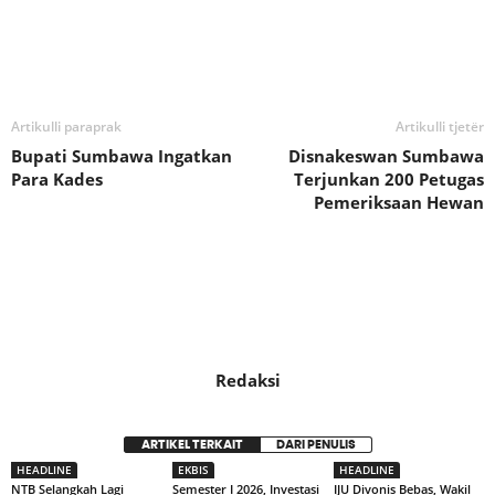
Bagikan
Artikulli paraprak
Artikulli tjetër
Bupati Sumbawa Ingatkan
Disnakeswan Sumbawa
Para Kades
Terjunkan 200 Petugas
Pemeriksaan Hewan
Redaksi
ARTIKEL TERKAIT
DARI PENULIS
HEADLINE
EKBIS
HEADLINE
NTB Selangkah Lagi
Semester I 2026, Investasi
IJU Divonis Bebas, Wakil