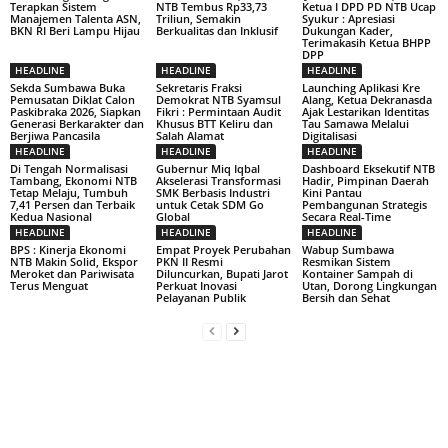
Terapkan Sistem
NTB Tembus Rp33,73
Ketua I DPD PD NTB Ucap
Manajemen Talenta ASN,
Triliun, Semakin
Syukur : Apresiasi
BKN RI Beri Lampu Hijau
Berkualitas dan Inklusif
Dukungan Kader,
Terimakasih Ketua BHPP
DPP
HEADLINE
HEADLINE
HEADLINE
Sekda Sumbawa Buka
Sekretaris Fraksi
Launching Aplikasi Kre
Pemusatan Diklat Calon
Demokrat NTB Syamsul
Alang, Ketua Dekranasda
Paskibraka 2026, Siapkan
Fikri : Permintaan Audit
Ajak Lestarikan Identitas
Generasi Berkarakter dan
Khusus BTT Keliru dan
Tau Samawa Melalui
Berjiwa Pancasila
Salah Alamat
Digitalisasi
HEADLINE
HEADLINE
HEADLINE
Di Tengah Normalisasi
Gubernur Miq Iqbal
Dashboard Eksekutif NTB
Tambang, Ekonomi NTB
Akselerasi Transformasi
Hadir, Pimpinan Daerah
Tetap Melaju, Tumbuh
SMK Berbasis Industri
Kini Pantau
7,41 Persen dan Terbaik
untuk Cetak SDM Go
Pembangunan Strategis
Kedua Nasional
Global
Secara Real-Time
HEADLINE
HEADLINE
HEADLINE
BPS : Kinerja Ekonomi
Empat Proyek Perubahan
Wabup Sumbawa
NTB Makin Solid, Ekspor
PKN II Resmi
Resmikan Sistem
Meroket dan Pariwisata
Diluncurkan, Bupati Jarot
Kontainer Sampah di
Terus Menguat
Perkuat Inovasi
Utan, Dorong Lingkungan
Pelayanan Publik
Bersih dan Sehat