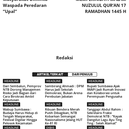
Waspada Peredaran
NUZULUL QUR’AN 17
“Upal”
RAMADHAN 1445 H
Redaksi
ARTIKEL TERKAIT
DARI PENULIS
HEADLINE
HEADLINE
HEADLINE
Dari Sembalun, Pemprov
Sambirang Ahmadi : DPM
Bupati Sumbawa Ajak
NTB Dorong Manajemen
Harus Jadi Sekolah
IWAPI Jadi Rumah Inovasi
Risiko Jadi Bagian dari
Demokrasi, Bukan Arena
dan Kolaborasi untuk
Cara Birokrasi Ambil
Perebutan Jabatan
Perempuan Pengusaha
Keputusan
HEADLINE
HEADLINE
HEADLINE
Wabup Sumbawa :
Ribuan Bendera Merah
Tanggapi Abdul Rahim :
Budaya Harus Hidup di
Putih Dibagikan, NTB
Sekretaris Fraksi
Tengah Masyarakat,
Kobarkan Semangat
Demokrat NTB : “Kayak
Festival Digelar Hingga
Nasionalisme Jelang HUT
Dangdut Lagu Ayu Ting
Pelosok Kecamatan
Ke-81 RI
Ting : Salah Alamat”
HEADLINE
EKBIS
HEADLINE