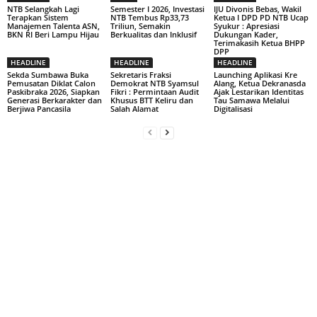
NTB Selangkah Lagi
Semester I 2026, Investasi
IJU Divonis Bebas, Wakil
Terapkan Sistem
NTB Tembus Rp33,73
Ketua I DPD PD NTB Ucap
Manajemen Talenta ASN,
Triliun, Semakin
Syukur : Apresiasi
BKN RI Beri Lampu Hijau
Berkualitas dan Inklusif
Dukungan Kader,
Terimakasih Ketua BHPP
DPP
HEADLINE
HEADLINE
HEADLINE
Sekda Sumbawa Buka
Sekretaris Fraksi
Launching Aplikasi Kre
Pemusatan Diklat Calon
Demokrat NTB Syamsul
Alang, Ketua Dekranasda
Paskibraka 2026, Siapkan
Fikri : Permintaan Audit
Ajak Lestarikan Identitas
Generasi Berkarakter dan
Khusus BTT Keliru dan
Tau Samawa Melalui
Berjiwa Pancasila
Salah Alamat
Digitalisasi