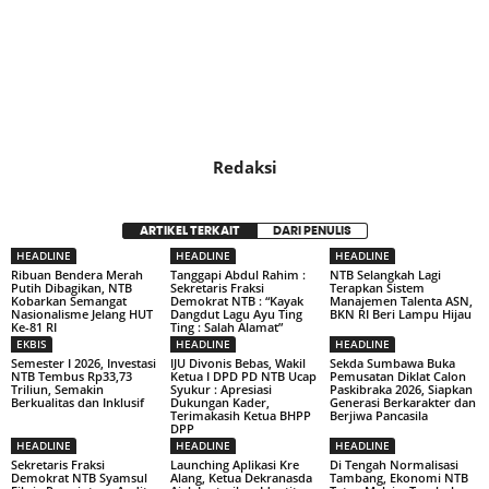
Redaksi
ARTIKEL TERKAIT
DARI PENULIS
HEADLINE
HEADLINE
HEADLINE
Ribuan Bendera Merah
Tanggapi Abdul Rahim :
NTB Selangkah Lagi
Putih Dibagikan, NTB
Sekretaris Fraksi
Terapkan Sistem
Kobarkan Semangat
Demokrat NTB : “Kayak
Manajemen Talenta ASN,
Nasionalisme Jelang HUT
Dangdut Lagu Ayu Ting
BKN RI Beri Lampu Hijau
Ke-81 RI
Ting : Salah Alamat”
EKBIS
HEADLINE
HEADLINE
Semester I 2026, Investasi
IJU Divonis Bebas, Wakil
Sekda Sumbawa Buka
NTB Tembus Rp33,73
Ketua I DPD PD NTB Ucap
Pemusatan Diklat Calon
Triliun, Semakin
Syukur : Apresiasi
Paskibraka 2026, Siapkan
Berkualitas dan Inklusif
Dukungan Kader,
Generasi Berkarakter dan
Terimakasih Ketua BHPP
Berjiwa Pancasila
DPP
HEADLINE
HEADLINE
HEADLINE
Sekretaris Fraksi
Launching Aplikasi Kre
Di Tengah Normalisasi
Demokrat NTB Syamsul
Alang, Ketua Dekranasda
Tambang, Ekonomi NTB