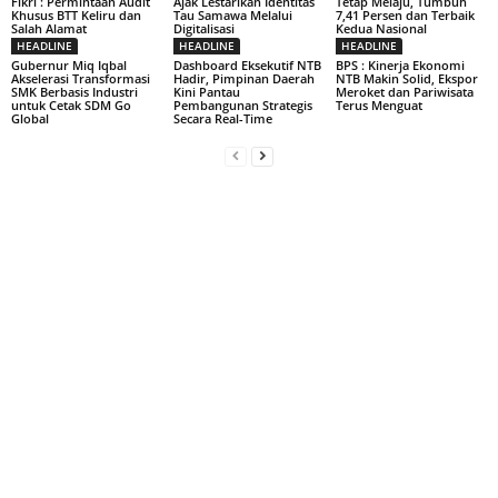
Fikri : Permintaan Audit
Ajak Lestarikan Identitas
Tetap Melaju, Tumbuh
Khusus BTT Keliru dan
Tau Samawa Melalui
7,41 Persen dan Terbaik
Salah Alamat
Digitalisasi
Kedua Nasional
HEADLINE
HEADLINE
HEADLINE
Gubernur Miq Iqbal
Dashboard Eksekutif NTB
BPS : Kinerja Ekonomi
Akselerasi Transformasi
Hadir, Pimpinan Daerah
NTB Makin Solid, Ekspor
SMK Berbasis Industri
Kini Pantau
Meroket dan Pariwisata
untuk Cetak SDM Go
Pembangunan Strategis
Terus Menguat
Global
Secara Real-Time