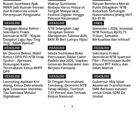
Bupati Sumbawa Ajak
Wabup Sumbawa :
Ribuan Bendera Merah
IWAPI Jadi Rumah Inovasi
Budaya Harus Hidup di
Putih Dibagikan, NTB
dan Kolaborasi untuk
Tengah Masyarakat,
Kobarkan Semangat
Perempuan Pengusaha
Festival Digelar Hingga
Nasionalisme Jelang HUT
Pelosok Kecamatan
Ke-81 RI
HEADLINE
HEADLINE
EKBIS
Tanggapi Abdul Rahim :
NTB Selangkah Lagi
Semester I 2026, Investasi
Sekretaris Fraksi
Terapkan Sistem
NTB Tembus Rp33,73
Demokrat NTB : “Kayak
Manajemen Talenta ASN,
Triliun, Semakin
Dangdut Lagu Ayu Ting
BKN RI Beri Lampu Hijau
Berkualitas dan Inklusif
Ting : Salah Alamat”
HEADLINE
HEADLINE
HEADLINE
IJU Divonis Bebas, Wakil
Sekda Sumbawa Buka
Sekretaris Fraksi
Ketua I DPD PD NTB Ucap
Pemusatan Diklat Calon
Demokrat NTB Syamsul
Syukur : Apresiasi
Paskibraka 2026, Siapkan
Fikri : Permintaan Audit
Dukungan Kader,
Generasi Berkarakter dan
Khusus BTT Keliru dan
Terimakasih Ketua BHPP
Berjiwa Pancasila
Salah Alamat
DPP
HEADLINE
HEADLINE
HEADLINE
Launching Aplikasi Kre
Di Tengah Normalisasi
Gubernur Miq Iqbal
Alang, Ketua Dekranasda
Tambang, Ekonomi NTB
Akselerasi Transformasi
Ajak Lestarikan Identitas
Tetap Melaju, Tumbuh
SMK Berbasis Industri
Tau Samawa Melalui
7,41 Persen dan Terbaik
untuk Cetak SDM Go
Digitalisasi
Kedua Nasional
Global