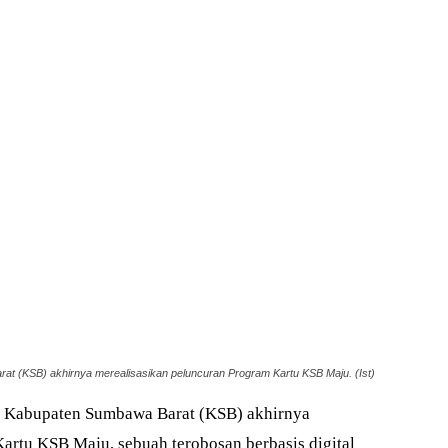
t (KSB) akhirnya merealisasikan peluncuran Program Kartu KSB Maju. (Ist)
 Kabupaten Sumbawa Barat (KSB) akhirnya
artu KSB Maju, sebuah terobosan berbasis digital