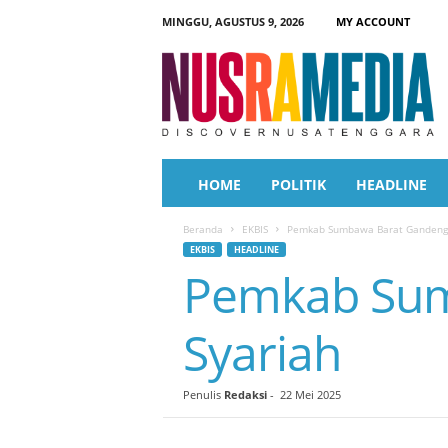
MINGGU, AGUSTUS 9, 2026
MY ACCOUNT
N
u
s
r
a
M
e
HOME
POLITIK
HEADLINE
d
i
Beranda
EKBIS
Pemkab Sumbawa Barat Gandeng 
a
EKBIS
HEADLINE
Pemkab Sum
Syariah
Penulis
Redaksi
-
22 Mei 2025