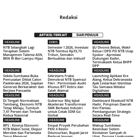
Redaksi
ARTIKEL TERKAIT
DARI PENULIS
HEADLINE
EKBIS
HEADLINE
NTB Selangkah Lagi
Semester I 2026, Investasi
IJU Divonis Bebas, Wakil
Terapkan Sistem
NTB Tembus Rp33,73
Ketua I DPD PD NTB Ucap
Manajemen Talenta ASN,
Triliun, Semakin
Syukur : Apresiasi
BKN RI Beri Lampu Hijau
Berkualitas dan Inklusif
Dukungan Kader,
Terimakasih Ketua BHPP
DPP
HEADLINE
HEADLINE
HEADLINE
Sekda Sumbawa Buka
Sekretaris Fraksi
Launching Aplikasi Kre
Pemusatan Diklat Calon
Demokrat NTB Syamsul
Alang, Ketua Dekranasda
Paskibraka 2026, Siapkan
Fikri : Permintaan Audit
Ajak Lestarikan Identitas
Generasi Berkarakter dan
Khusus BTT Keliru dan
Tau Samawa Melalui
Berjiwa Pancasila
Salah Alamat
Digitalisasi
HEADLINE
HEADLINE
HEADLINE
Di Tengah Normalisasi
Gubernur Miq Iqbal
Dashboard Eksekutif NTB
Tambang, Ekonomi NTB
Akselerasi Transformasi
Hadir, Pimpinan Daerah
Tetap Melaju, Tumbuh
SMK Berbasis Industri
Kini Pantau
7,41 Persen dan Terbaik
untuk Cetak SDM Go
Pembangunan Strategis
Kedua Nasional
Global
Secara Real-Time
HEADLINE
HEADLINE
HEADLINE
BPS : Kinerja Ekonomi
Empat Proyek Perubahan
Wabup Sumbawa
NTB Makin Solid, Ekspor
PKN II Resmi
Resmikan Sistem
Meroket dan Pariwisata
Diluncurkan, Bupati Jarot
Kontainer Sampah di
Terus Menguat
Perkuat Inovasi
Utan, Dorong Lingkungan