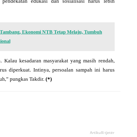
 pendekatan edukasi dan sosialisasi harus lebih
i Tambang, Ekonomi NTB Tetap Melaju, Tumbuh
ional
. Kalau kesadaran masyarakat yang masih rendah,
rus diperkuat. Intinya, persoalan sampah ini harus
uh,” pungkas Takdir.
(*)
Artikulli tjetër