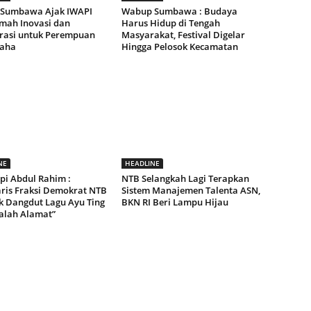
 Sumbawa Ajak IWAPI
Wabup Sumbawa : Budaya
umah Inovasi dan
Harus Hidup di Tengah
rasi untuk Perempuan
Masyarakat, Festival Digelar
aha
Hingga Pelosok Kecamatan
NE
HEADLINE
pi Abdul Rahim :
NTB Selangkah Lagi Terapkan
aris Fraksi Demokrat NTB
Sistem Manajemen Talenta ASN,
ak Dangdut Lagu Ayu Ting
BKN RI Beri Lampu Hijau
Salah Alamat”