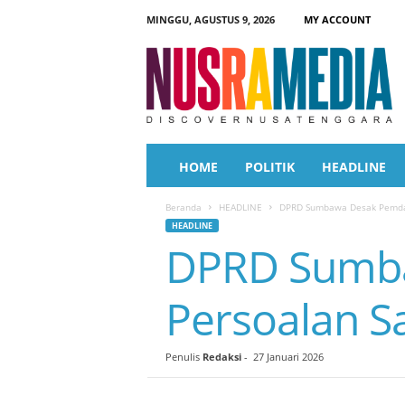
MINGGU, AGUSTUS 9, 2026
MY ACCOUNT
N
u
s
r
a
M
e
HOME
POLITIK
HEADLINE
d
i
Beranda
HEADLINE
DPRD Sumbawa Desak Pemda 
a
HEADLINE
DPRD Sumba
Persoalan 
Penulis
Redaksi
-
27 Januari 2026