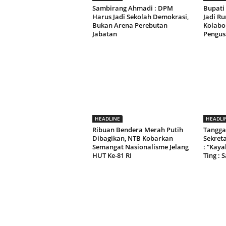
Sambirang Ahmadi : DPM
Bupati
Harus Jadi Sekolah Demokrasi,
Jadi R
Bukan Arena Perebutan
Kolabo
Jabatan
Pengus
HEADLINE
HEADLI
Ribuan Bendera Merah Putih
Tangga
Dibagikan, NTB Kobarkan
Sekret
Semangat Nasionalisme Jelang
: “Kay
HUT Ke-81 RI
Ting : 