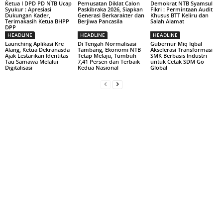
Ketua I DPD PD NTB Ucap
Pemusatan Diklat Calon
Demokrat NTB Syamsul
Syukur : Apresiasi
Paskibraka 2026, Siapkan
Fikri : Permintaan Audit
Dukungan Kader,
Generasi Berkarakter dan
Khusus BTT Keliru dan
Terimakasih Ketua BHPP
Berjiwa Pancasila
Salah Alamat
DPP
HEADLINE
HEADLINE
HEADLINE
Launching Aplikasi Kre
Di Tengah Normalisasi
Gubernur Miq Iqbal
Alang, Ketua Dekranasda
Tambang, Ekonomi NTB
Akselerasi Transformasi
Ajak Lestarikan Identitas
Tetap Melaju, Tumbuh
SMK Berbasis Industri
Tau Samawa Melalui
7,41 Persen dan Terbaik
untuk Cetak SDM Go
Digitalisasi
Kedua Nasional
Global