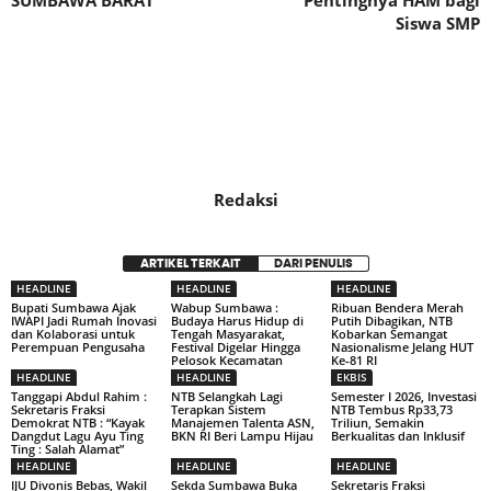
Siswa SMP
Redaksi
ARTIKEL TERKAIT
DARI PENULIS
HEADLINE
HEADLINE
HEADLINE
Bupati Sumbawa Ajak
Wabup Sumbawa :
Ribuan Bendera Merah
IWAPI Jadi Rumah Inovasi
Budaya Harus Hidup di
Putih Dibagikan, NTB
dan Kolaborasi untuk
Tengah Masyarakat,
Kobarkan Semangat
Perempuan Pengusaha
Festival Digelar Hingga
Nasionalisme Jelang HUT
Pelosok Kecamatan
Ke-81 RI
HEADLINE
HEADLINE
EKBIS
Tanggapi Abdul Rahim :
NTB Selangkah Lagi
Semester I 2026, Investasi
Sekretaris Fraksi
Terapkan Sistem
NTB Tembus Rp33,73
Demokrat NTB : “Kayak
Manajemen Talenta ASN,
Triliun, Semakin
Dangdut Lagu Ayu Ting
BKN RI Beri Lampu Hijau
Berkualitas dan Inklusif
Ting : Salah Alamat”
HEADLINE
HEADLINE
HEADLINE
IJU Divonis Bebas, Wakil
Sekda Sumbawa Buka
Sekretaris Fraksi