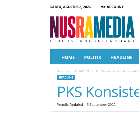
SABTU, AGUSTUS 8, 2026
MY ACCOUNT
N
u
s
r
a
M
e
HOME
POLITIK
HEADLINE
d
i
Beranda
HEADLINE
PKS Konsisten Tolak Kenaik
a
HEADLINE
PKS Konsist
Penulis
Redaksi
-
3 September 2022