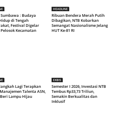
NE
HEADLINE
 Sumbawa : Budaya
Ribuan Bendera Merah Putih
Hidup di Tengah
Dibagikan, NTB Kobarkan
kat, Festival Digelar
Semangat Nasionalisme Jelang
 Pelosok Kecamatan
HUT Ke-81 RI
NE
EKBIS
langkah Lagi Terapkan
Semester I 2026, Investasi NTB
 Manajemen Talenta ASN,
Tembus Rp33,73 Triliun,
 Beri Lampu Hijau
Semakin Berkualitas dan
Inklusif