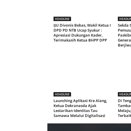
HEADLINE
HEADLI
IJU Divonis Bebas, Wakil Ketua I
Sekda
DPD PD NTB Ucap Syukur :
Pemusa
Apresiasi Dukungan Kader,
Paskib
Terimakasih Ketua BHPP DPP
Genera
Berjiw
HEADLINE
HEADLI
Launching Aplikasi Kre Alang,
Di Ten
Ketua Dekranasda Ajak
Tamban
Lestarikan Identitas Tau
Melaju
Samawa Melalui Digitalisasi
Terbai