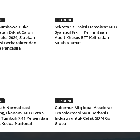
NE
HEADLINE
 Sumbawa Buka
Sekretaris Fraksi Demokrat NTB
tan Diklat Calon
Syamsul Fikri : Permintaan
raka 2026, Siapkan
Audit Khusus BTT Keliru dan
si Berkarakter dan
Salah Alamat
a Pancasila
NE
HEADLINE
gah Normalisasi
Gubernur Miq Iqbal Akselerasi
g, Ekonomi NTB Tetap
Transformasi SMK Berbasis
, Tumbuh 7,41 Persen dan
Industri untuk Cetak SDM Go
k Kedua Nasional
Global