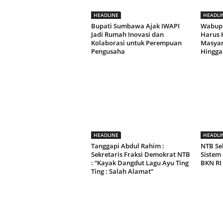
HEADLINE
HEADLI
Bupati Sumbawa Ajak IWAPI
Wabup
Jadi Rumah Inovasi dan
Harus 
Kolaborasi untuk Perempuan
Masyara
Pengusaha
Hingga
HEADLINE
HEADLI
Tanggapi Abdul Rahim :
NTB Se
Sekretaris Fraksi Demokrat NTB
Sistem
: “Kayak Dangdut Lagu Ayu Ting
BKN RI
Ting : Salah Alamat”