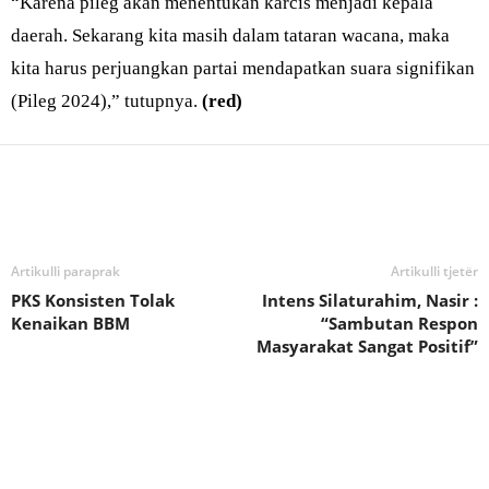
“Karena pileg akan menentukan karcis menjadi kepala
daerah. Sekarang kita masih dalam tataran wacana, maka
kita harus perjuangkan partai mendapatkan suara signifikan
(Pileg 2024),” tutupnya.
(red)
Bagikan
Artikulli paraprak
Artikulli tjetër
PKS Konsisten Tolak
Intens Silaturahim, Nasir :
Kenaikan BBM
“Sambutan Respon
Masyarakat Sangat Positif”