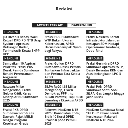
Redaksi
ARTIKEL TERKAIT
DARI PENULIS
HEADLINE
HEADLINE
HEADLINE
IJU Divonis Bebas, Wakil
Fraksi PDI-P Sumbawa:
Fraksi NasDem Soroti
Ketua I DPD PD NTB Ucap
WTP Bukan Ukuran
Infrastruktur Jalan dan
Syukur : Apresiasi
Keberhasilan, APBD
Kesiapan SDM Hadapi
Dukungan Kader,
Harus Berdampak Nyata
Operasional Tambang
Terimakasih Ketua BHPP
bagi Rakyat
Dodo-Rinti
DPP
HEADLINE
HEADLINE
HEADLINE
Sampaikan 10 Aspirasi
Fraksi Golkar DPRD
Fraksi Gerindra DPRD
Prioritas, Fraksi PKS
Sumbawa Desak Pemda
Sumbawa Apresiasi WTP,
Desak Pemda Sumbawa
Tuntaskan Infrastruktur
Desak Berantas KKN dan
Benahi Perencanaan
dan Perkuat Tata Kelola
Atasi Kelangkaan LPG 3
Anggaran
APBD
Kg
HEADLINE
HEADLINE
HEADLINE
Ratusan Miliar
SiLPA Rp201,68 Miliar
Fraksi PAN DPRD
Mengendap, Fraksi
Mengendap, Fraksi
Sumbawa Sentil Soal
Gelora Kritik Keras
Demokrat-PPP : Itu
SiLPA, Gas Langka hingga
Kinerja APBD Sumbawa
Bukan Prestasi, Tapi Bukti
Jalan Rusak
2025
Lemahnya Eksekusi APBD
HEADLINE
HEADLINE
HEADLINE
Fraksi PKB DPRD
Rakerwil NasDem NTB
NasDem Sumbawa Bakal
Sumbawa Soroti Kas
2026 : Konsolidasi Total,
“All Out” Kawal Penuh
Daerah, Pajak MBLB
Bidik 10 Kursi DPRD
Kesuksesan Rakerwil
hingga Program
Provinsi pada Pemilu
NasDem NTB 2026
Kesehatan Gratis
2029